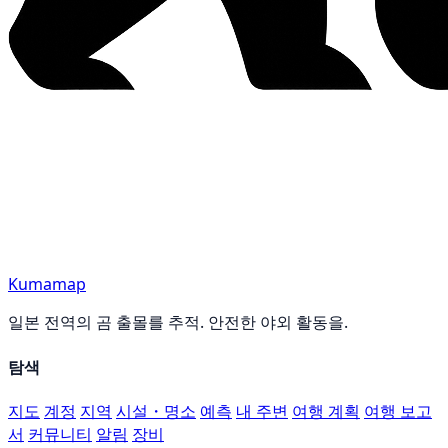
Kumamap
일본 전역의 곰 출몰를 추적. 안전한 야외 활동을.
탐색
지도
계정
지역
시설・명소
예측
내 주변
여행 계획
여행 보고
서
커뮤니티
알림
장비