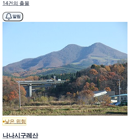
14건의 출몰
알림
낮은 위험
나나시구레산