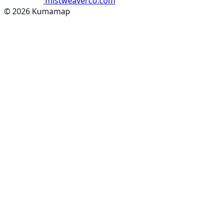
mistweaverco.com
© 2026 Kumamap