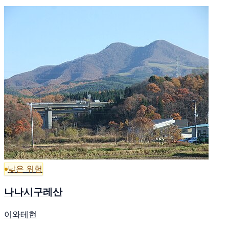
낮은 위험
나나시구레산
이와테현