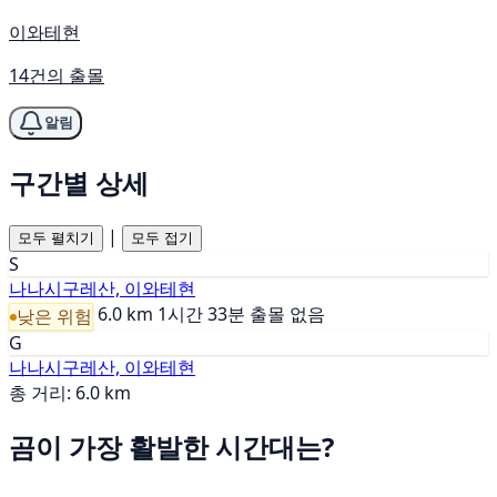
이와테현
14건의 출몰
알림
구간별 상세
|
모두 펼치기
모두 접기
S
나나시구레산, 이와테현
6.0 km
1시간 33분
출몰 없음
낮은 위험
G
나나시구레산, 이와테현
총 거리: 6.0 km
곰이 가장 활발한 시간대는?