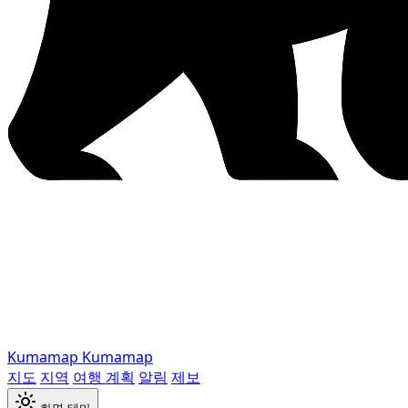
Kumamap
Kumamap
지도
지역
여행 계획
알림
제보