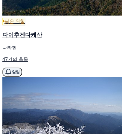
낮은 위험
다이후겐다케산
나라현
47건의 출몰
알림