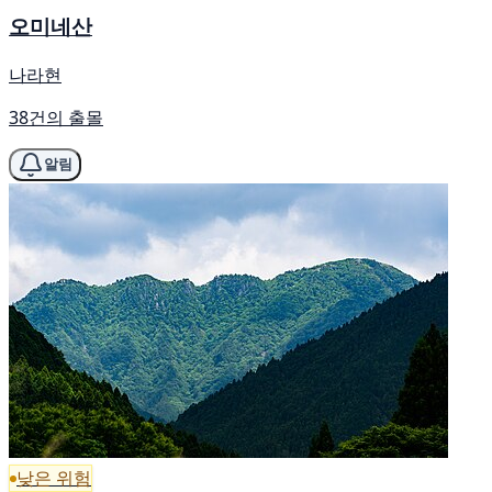
오미네산
나라현
38건의 출몰
알림
낮은 위험