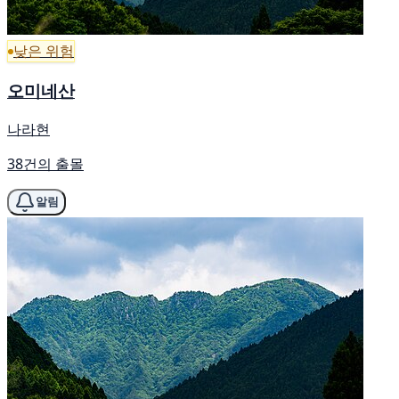
낮은 위험
오미네산
나라현
38건의 출몰
알림