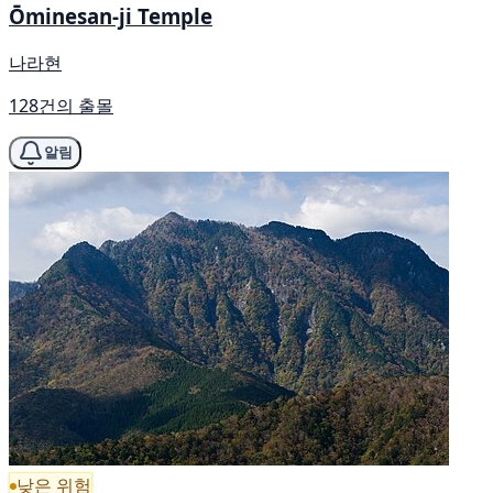
Ōminesan-ji Temple
나라현
128건의 출몰
알림
낮은 위험