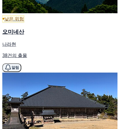
낮은 위험
오미네산
나라현
38건의 출몰
알림