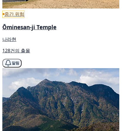
중간 위험
Ōminesan-ji Temple
나라현
128건의 출몰
알림