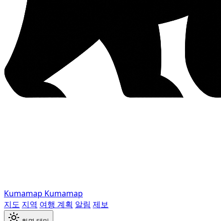
Kumamap
Kumamap
지도
지역
여행 계획
알림
제보