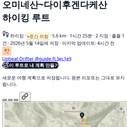
오미네산~다이후겐다케산
하이킹 루트
하이킹
·
·
5.6 km
·
1시간 25분
·
2 지점
·
출몰 1
중간 위험
건
·
2026년 5월 14일에 저장
·
마지막 업데이트: 4시간 전
Upbeat Drifter
@guide-fc3ec1e9
이 루트로 내 계획 만들기
새로운 여행 계획으로 저장됩니다. 원본 리포트는 그대로 유지
됩니다.