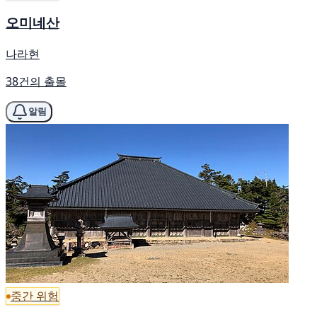
오미네산
나라현
38건의 출몰
알림
중간 위험