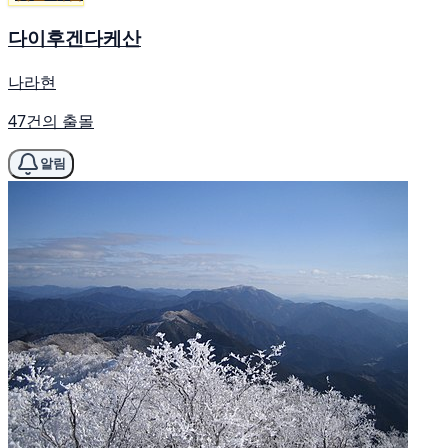
다이후겐다케산
나라현
47건의 출몰
알림