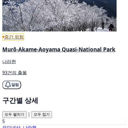
중간 위험
Murō-Akame-Aoyama Quasi-National Park
나라현
93건의 출몰
알림
구간별 상세
|
모두 펼치기
모두 접기
S
오미네산, 나라현