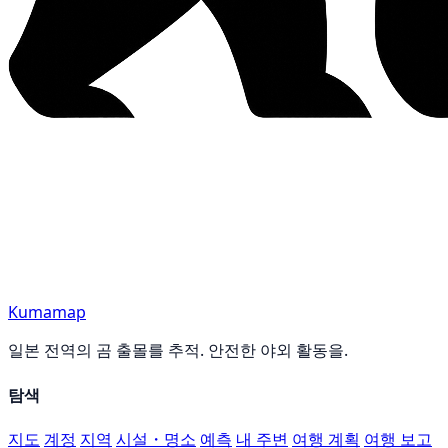
Kumamap
일본 전역의 곰 출몰를 추적. 안전한 야외 활동을.
탐색
지도
계정
지역
시설・명소
예측
내 주변
여행 계획
여행 보고