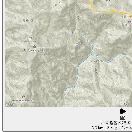
3D
내 여정을 3D로 
5.6 km
· 2 지점
· 5km