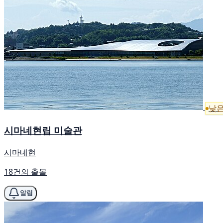
낮은
시마네현립 미술관
시마네현
18건의 출몰
알림