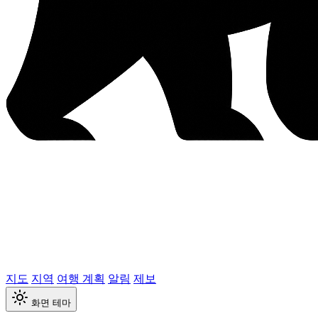
지도
지역
여행 계획
알림
제보
화면 테마