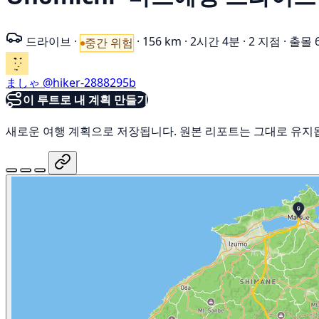
드라이브
·
·
156 km
·
2시간 4분
·
2 지점
·
출몰 
중간 위험
ましゃ
@hiker-2888295b
이 루트로 내 계획 만들기
새로운 여행 계획으로 저장됩니다. 원본 리포트는 그대로 유지