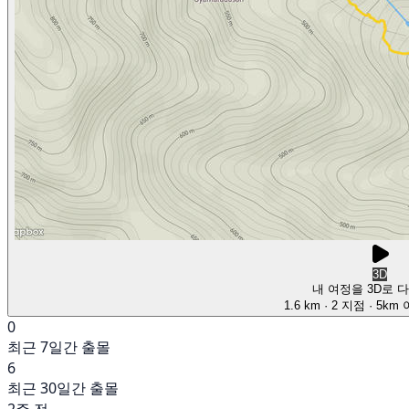
3D
내 여정을 3D로 
1.6 km
· 2 지점
· 5km
0
최근 7일간 출몰
6
최근 30일간 출몰