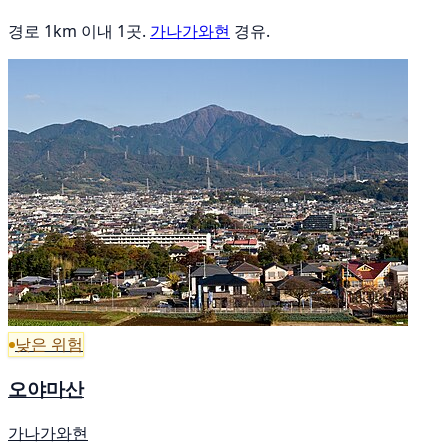
경로 1km 이내 1곳.
가나가와현
경유.
낮은 위험
오야마산
가나가와현