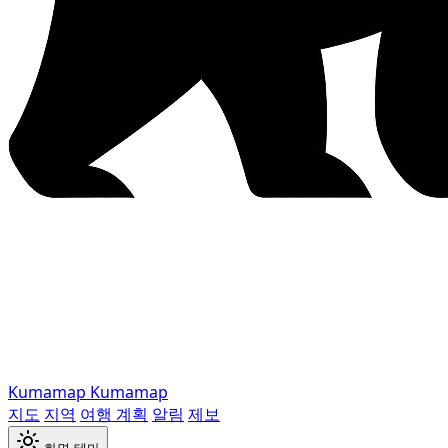
Kumamap
Kumamap
지도
지역
여행 계획
알림
제보