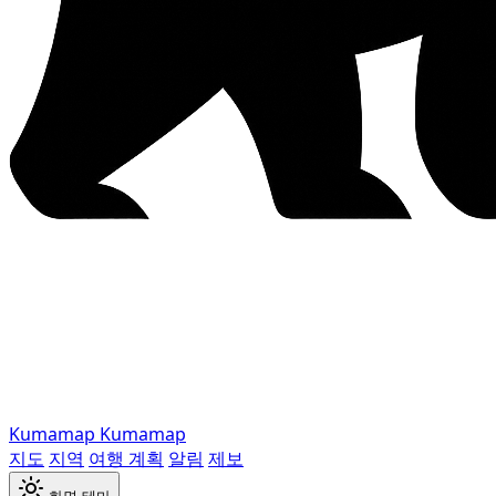
Kumamap
Kumamap
지도
지역
여행 계획
알림
제보