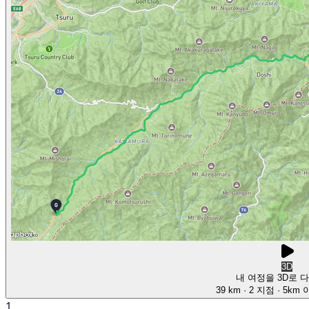
3D
내 여정을 3D로 
39 km
· 2 지점
· 5km
1