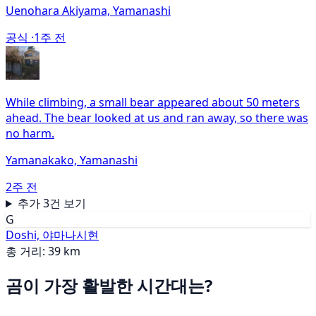
Uenohara Akiyama, Yamanashi
공식 ·
1주 전
While climbing, a small bear appeared about 50 meters
ahead. The bear looked at us and ran away, so there was
no harm.
Yamanakako, Yamanashi
2주 전
추가 3건 보기
G
Doshi, 야마나시현
총 거리: 39 km
곰이 가장 활발한 시간대는?