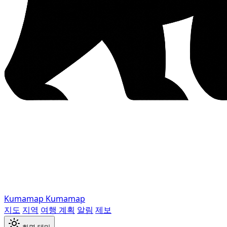
Kumamap
Kumamap
지도
지역
여행 계획
알림
제보