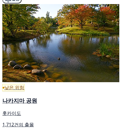
낮은 위험
나카지마 공원
홋카이도
1,712건의 출몰