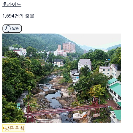
홋카이도
1,694건의 출몰
알림
낮은 위험