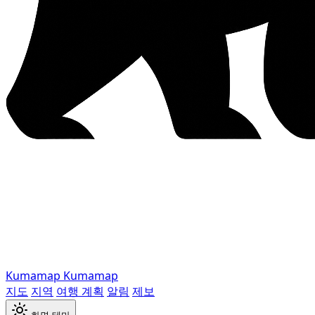
Kumamap
Kumamap
지도
지역
여행 계획
알림
제보