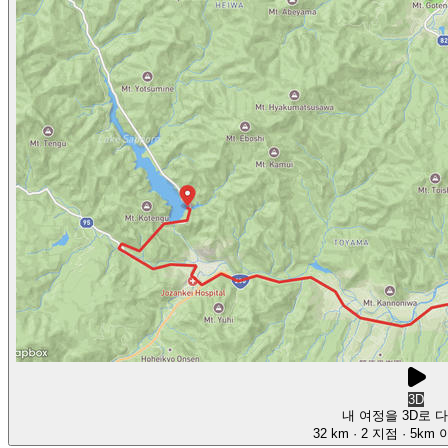
3D
내 여정을 3D로 
32 km
· 2 지점
· 5km