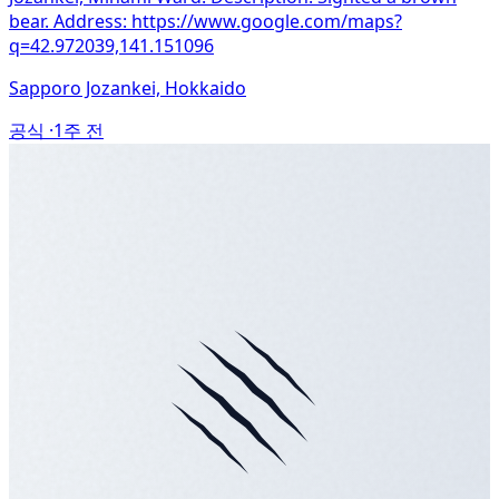
bear. Address: https://www.google.com/maps?
q=42.972039,141.151096
Sapporo Jozankei, Hokkaido
공식 ·
1주 전