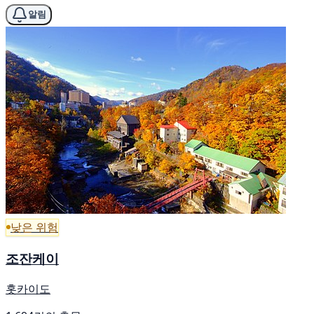
알림
낮은 위험
조잔케이
홋카이도