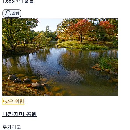
1,686건의 출몰
알림
낮은 위험
나카지마 공원
홋카이도