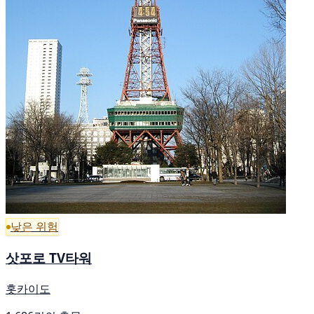
낮은 위험
삿포로 TV타워
홋카이도