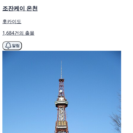
조잔케이 온천
홋카이도
1,684건의 출몰
알림