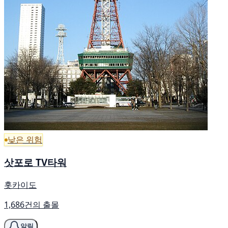
낮은 위험
삿포로 TV타워
홋카이도
1,686건의 출몰
알림