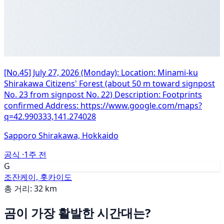
[No.45] July 27, 2026 (Monday): Location: Minami-ku
Shirakawa Citizens' Forest (about 50 m toward signpost
No. 23 from signpost No. 22) Description: Footprints
confirmed Address: https://www.google.com/maps?
q=42.990333,141.274028
Sapporo Shirakawa, Hokkaido
공식 ·
1주 전
G
조잔케이, 홋카이도
총 거리: 32 km
곰이 가장 활발한 시간대는?