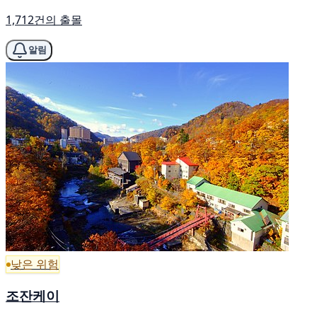
1,712건의 출몰
알림
낮은 위험
조잔케이