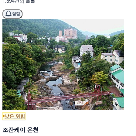
1,694건의 출몰
알림
낮은 위험
조잔케이 온천