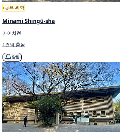
낮은 위험
Minami Shingū-sha
아이치현
1건의 출몰
알림