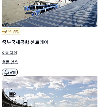
낮은 위험
중부국제공항 센트레어
아이치현
출몰 없음
알림