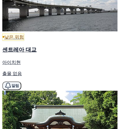
낮은 위험
센트레아 대교
아이치현
출몰 없음
알림