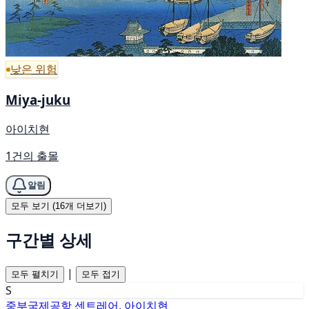
낮은 위험
Miya-juku
아이치현
1건의 출몰
알림
모두 보기 (16개 더보기)
구간별 상세
|
모두 펼치기
모두 접기
S
중부국제공항 센트레어, 아이치현