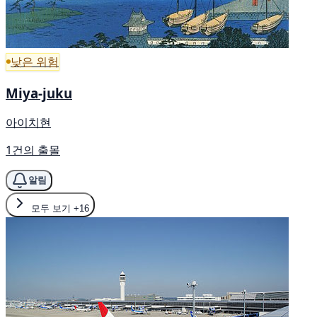
낮은 위험
Miya-juku
아이치현
1건의 출몰
알림
모두 보기
+16