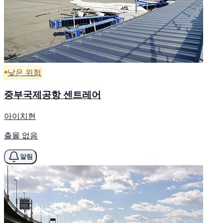
낮은 위험
중부국제공항 센트레어
아이치현
출몰 없음
알림