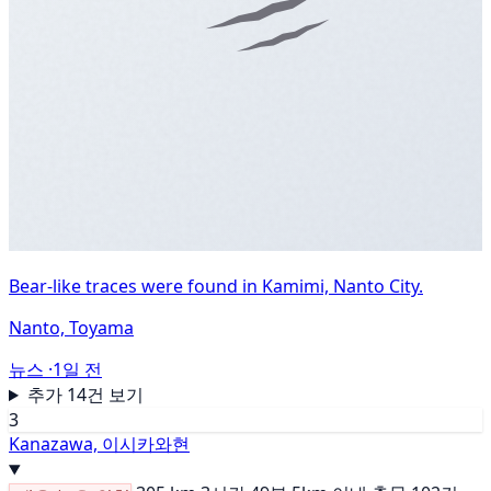
Bear-like traces were found in Kamimi, Nanto City.
Nanto, Toyama
뉴스 ·
1일 전
추가 14건 보기
3
Kanazawa, 이시카와현