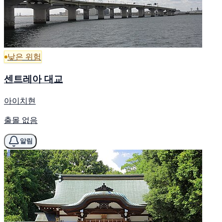
낮은 위험
센트레아 대교
아이치현
출몰 없음
알림