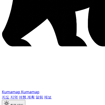
Kumamap
Kumamap
지도
지역
여행 계획
알림
제보