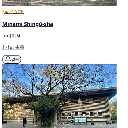
낮은 위험
Minami Shingū-sha
아이치현
1건의 출몰
알림