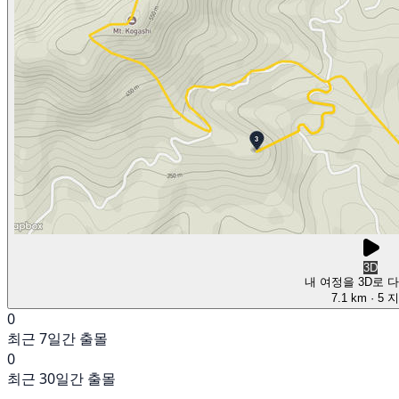
3D
내 여정을 3D로 
7.1 km
· 5 
0
최근 7일간 출몰
0
최근 30일간 출몰