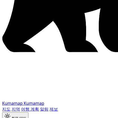
Kumamap
Kumamap
지도
지역
여행 계획
알림
제보