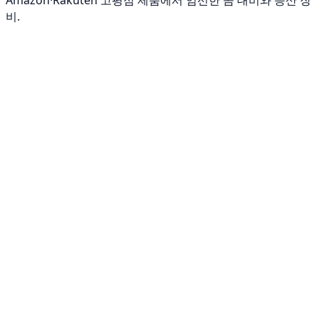
Amazon·Rakuten 고평점 제품에서 엄선한 곰 대비와 등산 장
비.