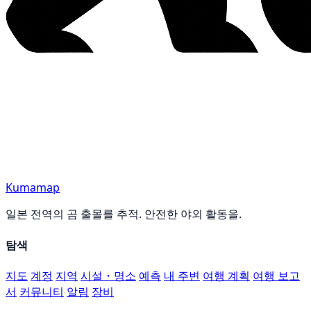
Kumamap
일본 전역의 곰 출몰를 추적. 안전한 야외 활동을.
탐색
지도
계정
지역
시설・명소
예측
내 주변
여행 계획
여행 보고
서
커뮤니티
알림
장비