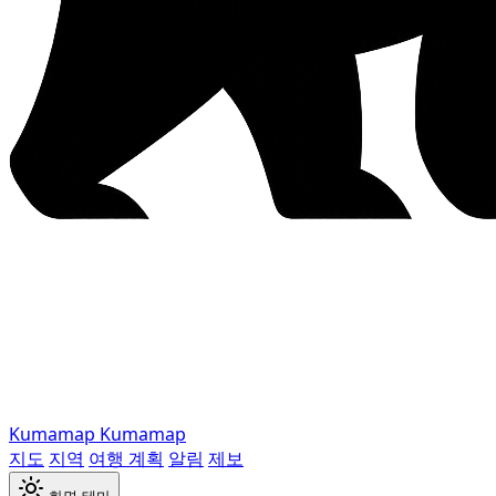
Kumamap
Kumamap
지도
지역
여행 계획
알림
제보