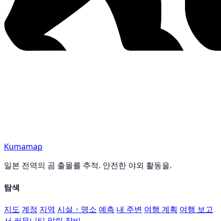
Kumamap
일본 전역의 곰 출몰를 추적. 안전한 야외 활동을.
탐색
지도
계정
지역
시설・명소
예측
내 주변
여행 계획
여행 보고
서
커뮤니티
알림
장비