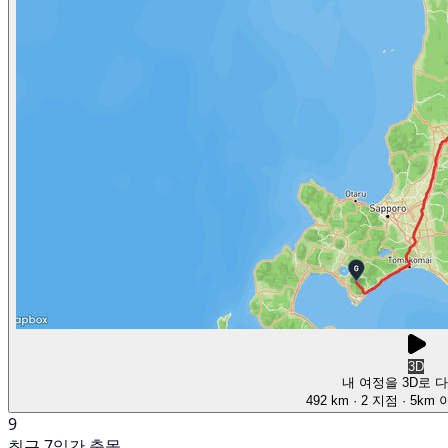
3D
내 여정을 3D로 
492 km
· 2 지점
· 5km
9
최근 7일간 출몰