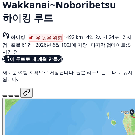
Wakkanai~Noboribetsu
하이킹 루트
하이킹
·
·
492 km
·
4일 2시간 24분
·
2 지
매우 높은 위험
점
·
출몰 61건
·
2026년 6월 10일에 저장
·
마지막 업데이트: 5
시간 전
이 루트로 내 계획 만들기
새로운 여행 계획으로 저장됩니다. 원본 리포트는 그대로 유지
됩니다.