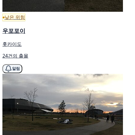
낮은 위험
우포포이
홋카이도
24건의 출몰
알림