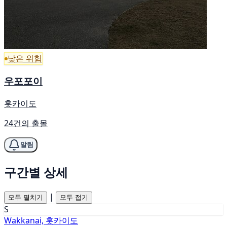
낮은 위험
우포포이
홋카이도
24건의 출몰
알림
구간별 상세
|
모두 펼치기
모두 접기
S
Wakkanai, 홋카이도