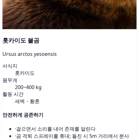
홋카이도 불곰
Ursus arctos yesoensis
서식지
홋카이도
몸무게
200~400 kg
활동 시간
새벽・황혼
안전하게 공존하기
·
걸으면서 소리를 내어 존재를 알린다
·
곰 격퇴 스프레이를 휴대; 돌진 시 5m 거리에서 분사