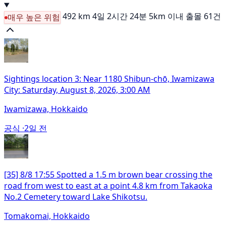
492 km
4일 2시간 24분
5km 이내 출몰 61건
매우 높은 위험
Sightings location 3: Near 1180 Shibun-chō, Iwamizawa
City: Saturday, August 8, 2026, 3:00 AM
Iwamizawa, Hokkaido
공식 ·
2일 전
[35] 8/8 17:55 Spotted a 1.5 m brown bear crossing the
road from west to east at a point 4.8 km from Takaoka
No.2 Cemetery toward Lake Shikotsu.
Tomakomai, Hokkaido