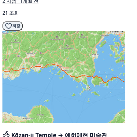
2 지점 · 1개월 전
21 조회
저장
Kōzan-ji Temple → 에히메현 미술관