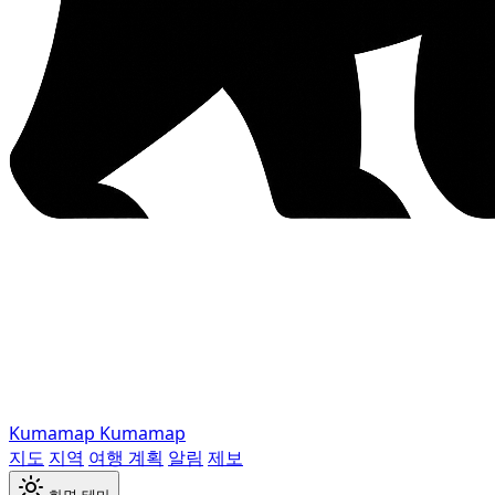
Kumamap
Kumamap
지도
지역
여행 계획
알림
제보