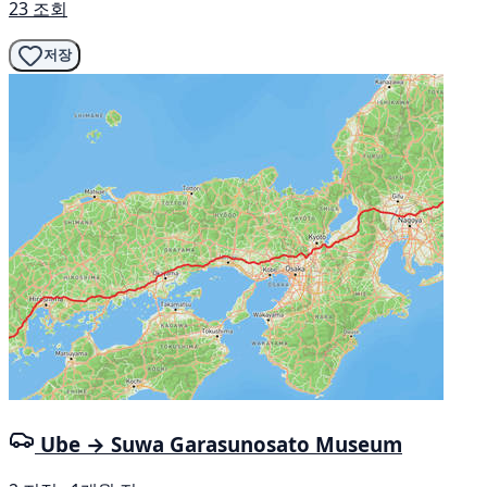
23 조회
저장
Ube → Suwa Garasunosato Museum