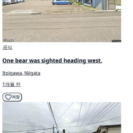
공식
One bear was sighted heading west.
Itoigawa, Niigata
1개월 전
저장