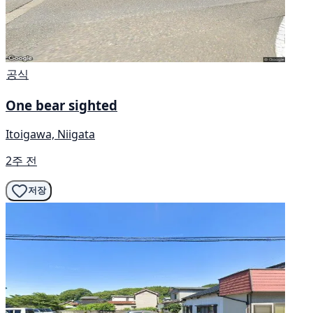
공식
One bear sighted
Itoigawa, Niigata
2주 전
저장