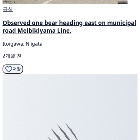
공식
Observed one bear heading east on municipal
road Meibikiyama Line.
Itoigawa, Niigata
2개월 전
저장