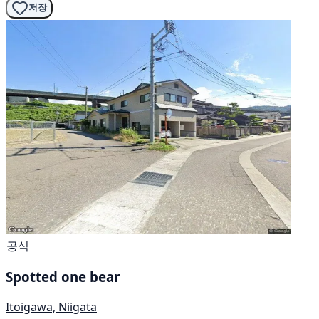
저장
공식
Spotted one bear
Itoigawa, Niigata