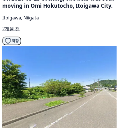
moving in Omi Hokutocho, Itoigawa City.
Itoigawa, Niigata
2개월 전
저장