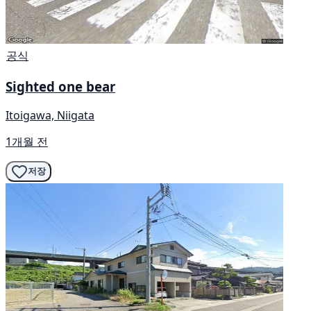
공식
Sighted one bear
Itoigawa, Niigata
1개월 전
저장