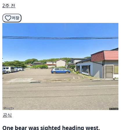
2주 전
저장
공식
One bear was sighted heading west.