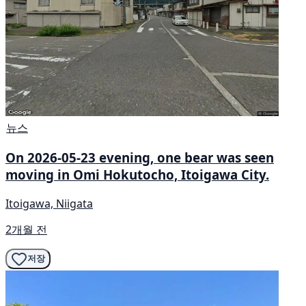
뉴스
On 2026-05-23 evening, one bear was seen
moving in Omi Hokutocho, Itoigawa City.
Itoigawa, Niigata
2개월 전
저장