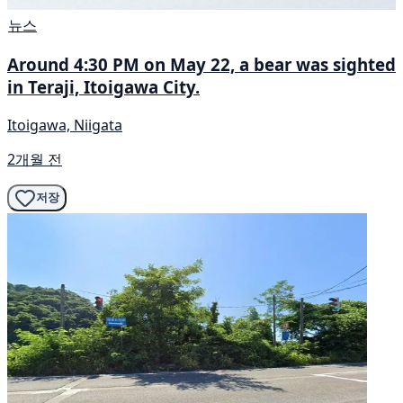
뉴스
Around 4:30 PM on May 22, a bear was sighted
in Teraji, Itoigawa City.
Itoigawa, Niigata
2개월 전
저장