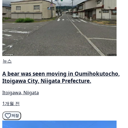
뉴스
A bear was seen moving in Oumihokutocho,
Itoigawa City, Niigata Prefecture.
Itoigawa, Niigata
1개월 전
저장