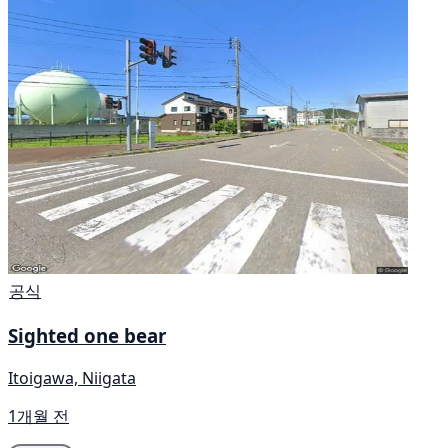
공식
Sighted one bear
Itoigawa, Niigata
1개월 전