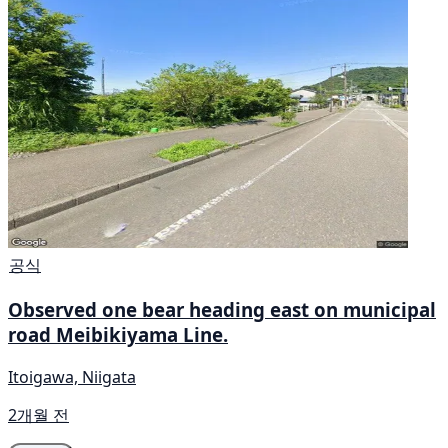
공식
Observed one bear heading east on municipal
road Meibikiyama Line.
Itoigawa, Niigata
2개월 전