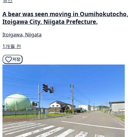
뉴스
A bear was seen moving in Oumihokutocho,
Itoigawa City, Niigata Prefecture.
Itoigawa, Niigata
1개월 전
저장