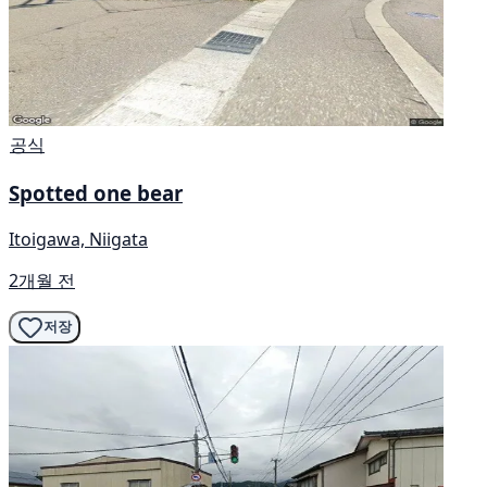
공식
Spotted one bear
Itoigawa, Niigata
2개월 전
저장