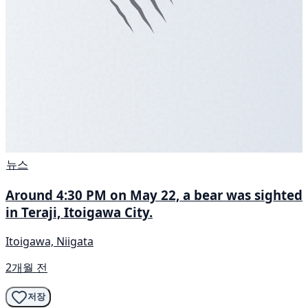
뉴스
Around 4:30 PM on May 22, a bear was sighted
in Teraji, Itoigawa City.
Itoigawa, Niigata
2개월 전
저장