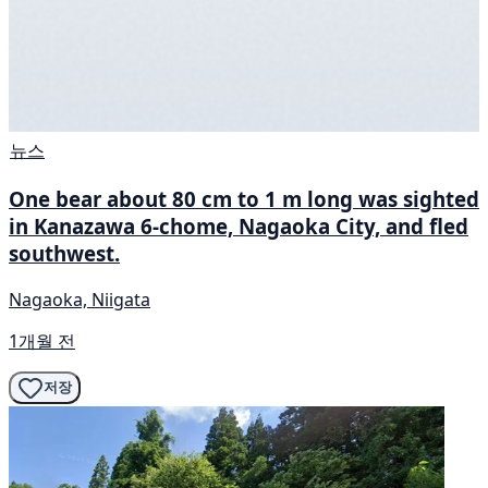
뉴스
One bear about 80 cm to 1 m long was sighted
in Kanazawa 6-chome, Nagaoka City, and fled
southwest.
Nagaoka, Niigata
1개월 전
저장