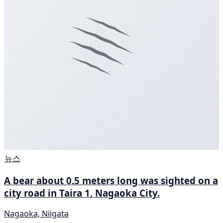
뉴스
A bear about 0.5 meters long was sighted on a
city road in Taira 1, Nagaoka City.
Nagaoka, Niigata