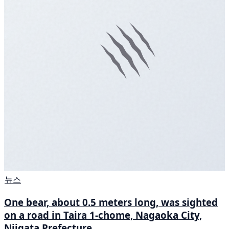
뉴스
One bear, about 0.5 meters long, was sighted
on a road in Taira 1-chome, Nagaoka City,
Niigata Prefecture.