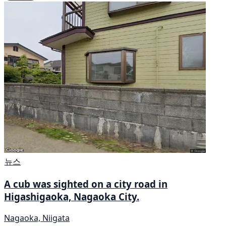
뉴스
A cub was sighted on a city road in
Higashigaoka, Nagaoka City.
Nagaoka, Niigata