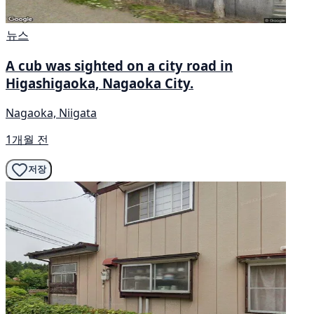
뉴스
A cub was sighted on a city road in
Higashigaoka, Nagaoka City.
Nagaoka, Niigata
1개월 전
저장