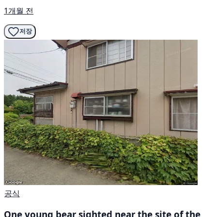
1개월 전
저장
공식
One young bear sighted near the site of the