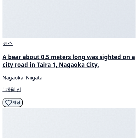
뉴스
A bear about 0.5 meters long was sighted on a
city road in Taira 1, Nagaoka City.
Nagaoka, Niigata
1개월 전
저장