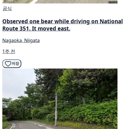
공식
Observed one bear while driving on National
Route 351. It moved east.
Nagaoka, Niigata
1주 전
저장