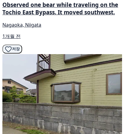
Observed one bear while traveling on the
Tochio East Bypass. It moved southwest.
Nagaoka, Niigata
1개월 전
저장