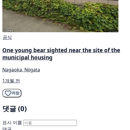
공식
One young bear sighted near the site of the
municipal housing
Nagaoka, Niigata
1개월 전
저장
댓글 (0)
표시 이름
댓글