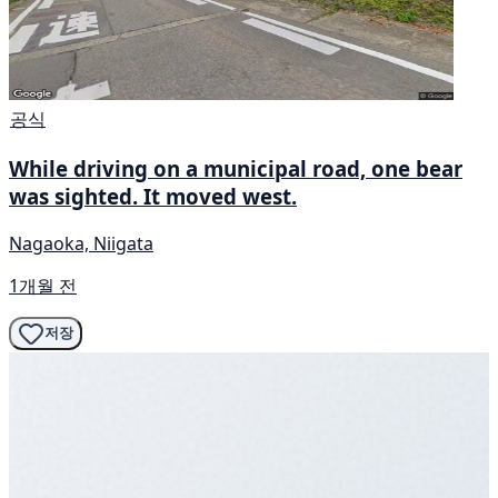
공식
While driving on a municipal road, one bear
was sighted. It moved west.
Nagaoka, Niigata
1개월 전
저장