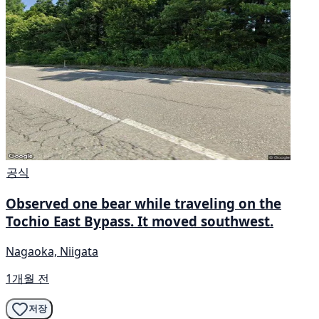
공식
Observed one bear while traveling on the
Tochio East Bypass. It moved southwest.
Nagaoka, Niigata
1개월 전
저장