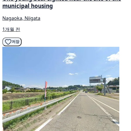
municipal housing
Nagaoka, Niigata
1개월 전
저장