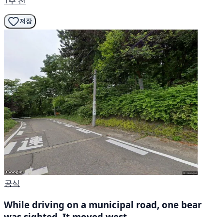
1주 전
저장
공식
While driving on a municipal road, one bear
was sighted. It moved west.