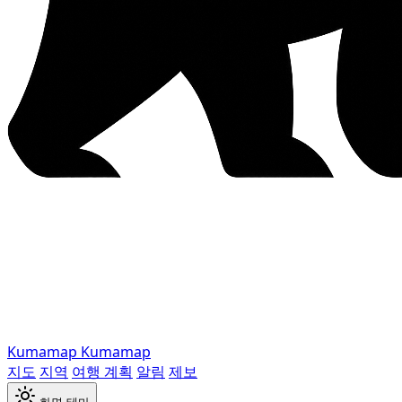
Kumamap
Kumamap
지도
지역
여행 계획
알림
제보