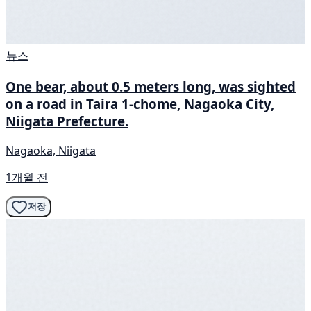
뉴스
One bear, about 0.5 meters long, was sighted
on a road in Taira 1-chome, Nagaoka City,
Niigata Prefecture.
Nagaoka, Niigata
1개월 전
저장