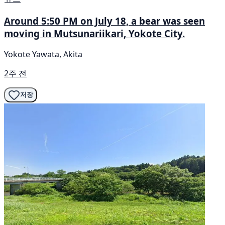
Around 5:50 PM on July 18, a bear was seen
moving in Mutsunariikari, Yokote City.
Yokote Yawata, Akita
2주 전
저장