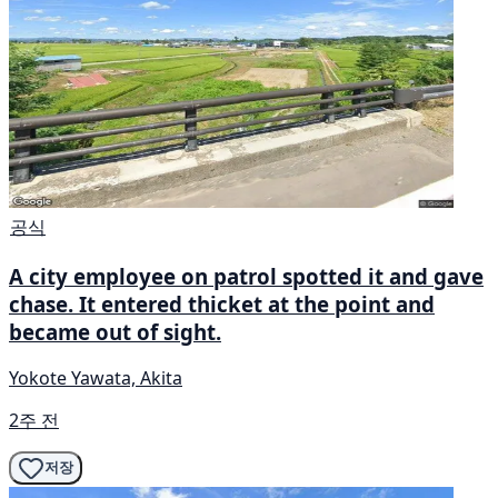
공식
A city employee on patrol spotted it and gave
chase. It entered thicket at the point and
became out of sight.
Yokote Yawata, Akita
2주 전
저장