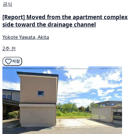
공식
[Report] Moved from the apartment complex
side toward the drainage channel
Yokote Yawata, Akita
2주 전
저장