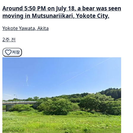
Around 5:50 PM on July 18, a bear was seen
moving in Mutsunariikari, Yokote City.
Yokote Yawata, Akita
2주 전
저장