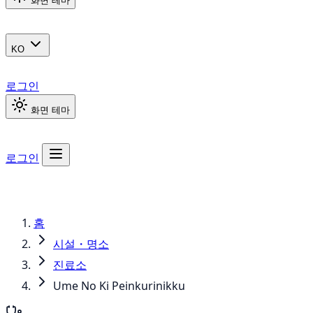
화면 테마
KO
로그인
화면 테마
로그인
홈
시설・명소
진료소
Ume No Ki Peinkurinikku