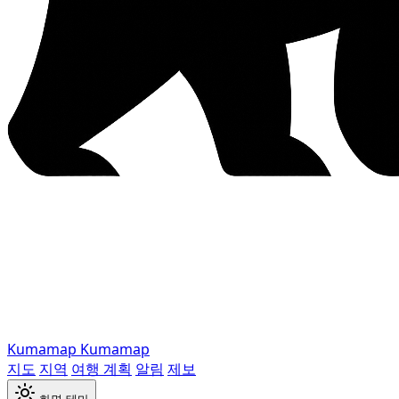
Kumamap
Kumamap
지도
지역
여행 계획
알림
제보