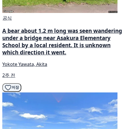
공식
A bear about 1.2 m long was seen wandering
under a bridge near Asakura Elementary
School by a local resident. It is unknown
which direction it went.
Yokote Yawata, Akita
2주 전
저장