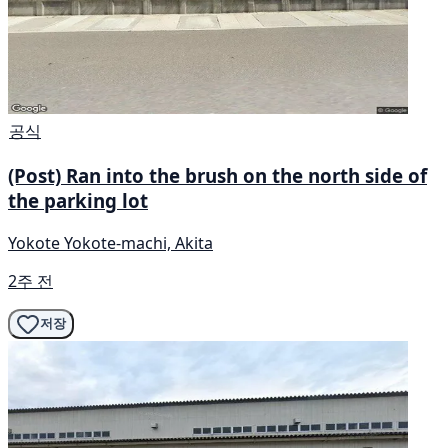
공식
(Post) Ran into the brush on the north side of
the parking lot
Yokote Yokote-machi, Akita
2주 전
저장