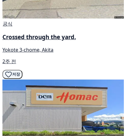
공식
Crossed through the yard.
Yokote 3-chome, Akita
2주 전
저장