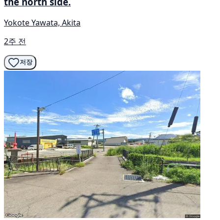
the north side.
Yokote Yawata, Akita
2주 전
저장