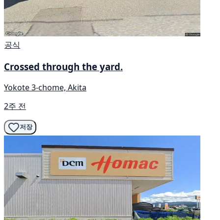
공식
Crossed through the yard.
Yokote 3-chome, Akita
2주 전
저장