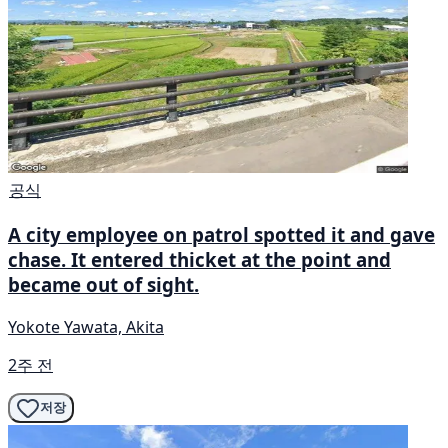
공식
A city employee on patrol spotted it and gave
chase. It entered thicket at the point and
became out of sight.
Yokote Yawata, Akita
2주 전
저장