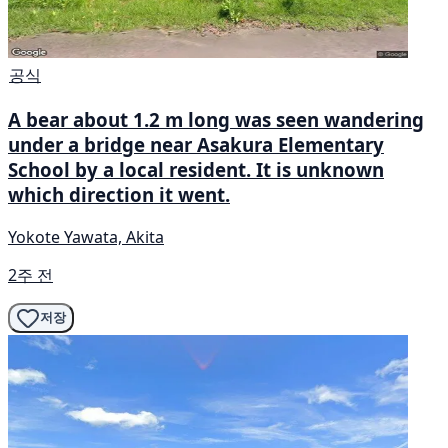
공식
A bear about 1.2 m long was seen wandering
under a bridge near Asakura Elementary
School by a local resident. It is unknown
which direction it went.
Yokote Yawata, Akita
2주 전
저장