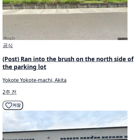
공식
(Post) Ran into the brush on the north side of
the parking lot
Yokote Yokote-machi, Akita
2주 전
저장