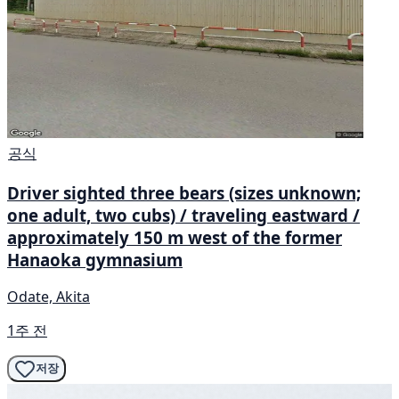
공식
Driver sighted three bears (sizes unknown;
one adult, two cubs) / traveling eastward /
approximately 150 m west of the former
Hanaoka gymnasium
Odate, Akita
1주 전
저장