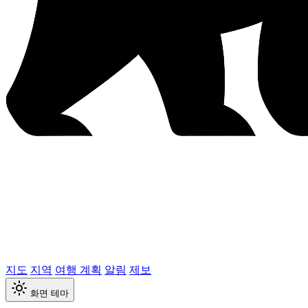
지도
지역
여행 계획
알림
제보
화면 테마