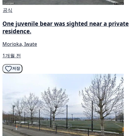
공식
One juvenile bear was sighted near a private
residence.
Morioka, Iwate
1개월 전
저장