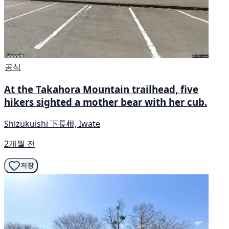
공식
At the Takahora Mountain trailhead, five
hikers sighted a mother bear with her cub.
Shizukuishi 下長根, Iwate
2개월 전
저장