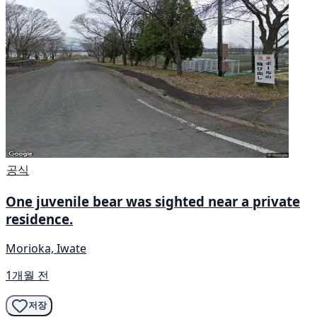
공식
One juvenile bear was sighted near a private
residence.
Morioka, Iwate
1개월 전
저장