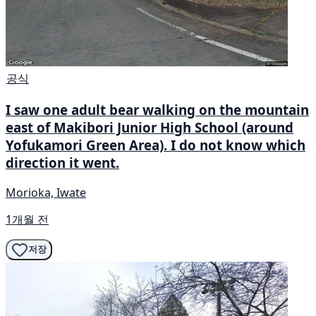
공식
I saw one adult bear walking on the mountain
east of Makibori Junior High School (around
Yofukamori Green Area). I do not know which
direction it went.
Morioka, Iwate
1개월 전
저장