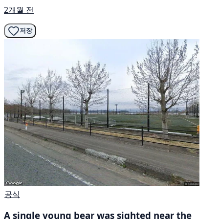
2개월 전
저장
공식
A single young bear was sighted near the