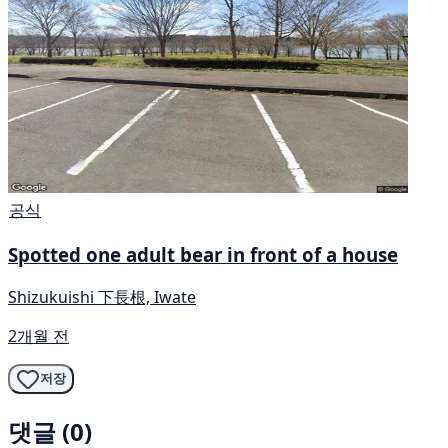
공식
Spotted one adult bear in front of a house
Shizukuishi 下長根, Iwate
2개월 전
저장
댓글 (0)