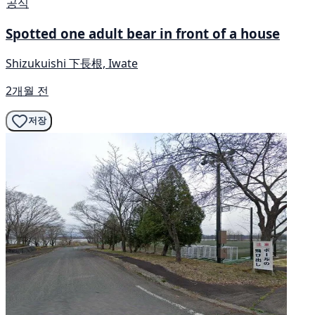
공식
Spotted one adult bear in front of a house
Shizukuishi 下長根, Iwate
2개월 전
저장