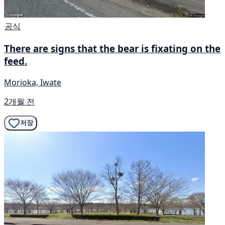
공식
There are signs that the bear is fixating on the
feed.
Morioka, Iwate
2개월 전
저장