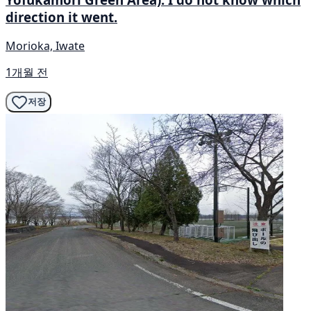
direction it went.
Morioka, Iwate
1개월 전
저장