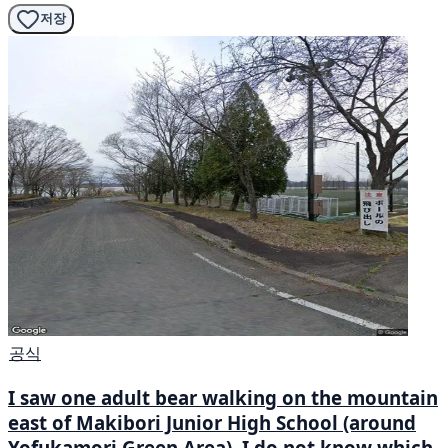
저장
공식
I saw one adult bear walking on the mountain
east of Makibori Junior High School (around
Yofukamori Green Area). I do not know which