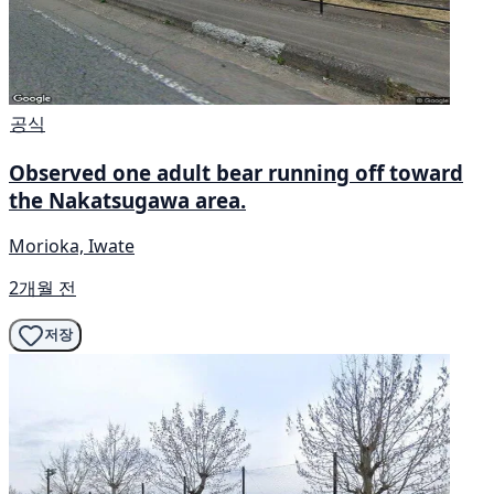
공식
Observed one adult bear running off toward
the Nakatsugawa area.
Morioka, Iwate
2개월 전
저장