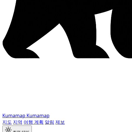
Kumamap
Kumamap
지도
지역
여행 계획
알림
제보