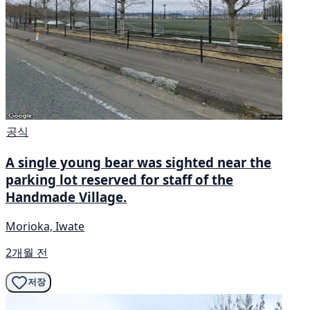
공식
A single young bear was sighted near the
parking lot reserved for staff of the
Handmade Village.
Morioka, Iwate
2개월 전
저장