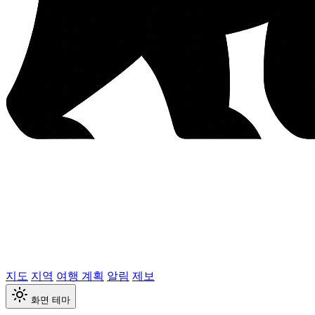
지도
지역
여행 계획
알림
제보
화면 테마