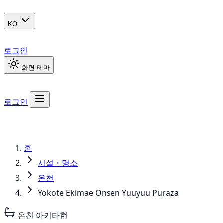
KO
로그인
화면 테마
로그인
홈
시설・명소
온천
Yokote Ekimae Onsen Yuuyuu Puraza
온천
아키타현