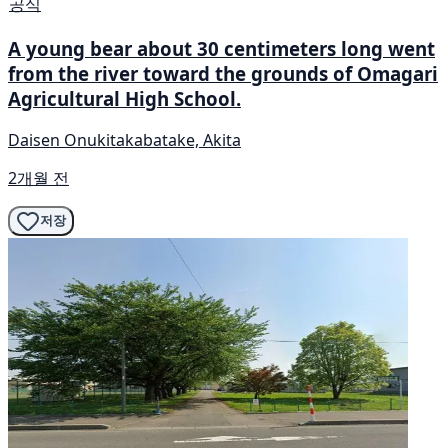
공식
A young bear about 30 centimeters long went
from the river toward the grounds of Omagari
Agricultural High School.
Daisen Onukitakabatake, Akita
2개월 전
저장