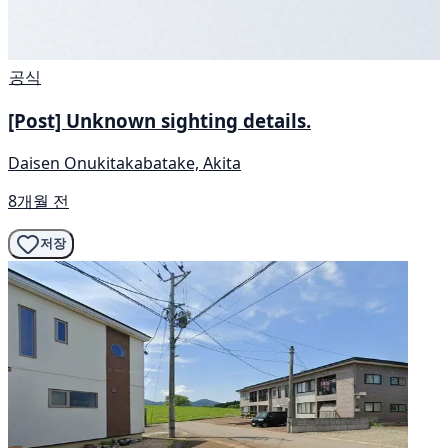
공식
[Post] Unknown sighting details.
Daisen Onukitakabatake, Akita
8개월 전
저장