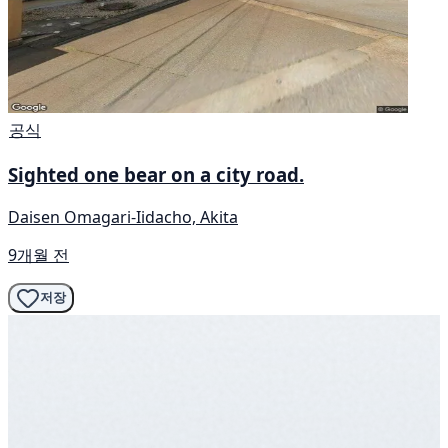
공식
Sighted one bear on a city road.
Daisen Omagari-Iidacho, Akita
9개월 전
저장