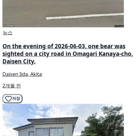
뉴스
On the evening of 2026-06-03, one bear was
sighted on a city road in Omagari Kanaya-cho,
Daisen City.
Daisen Iida, Akita
2개월 전
저장