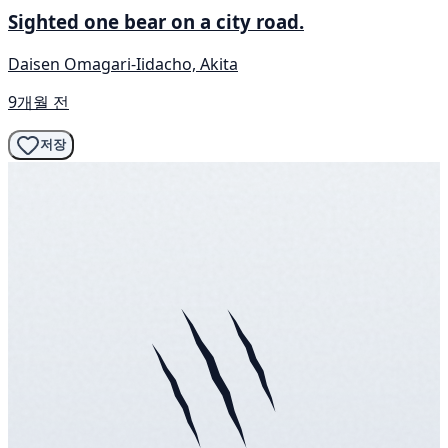
Sighted one bear on a city road.
Daisen Omagari-Iidacho, Akita
9개월 전
저장