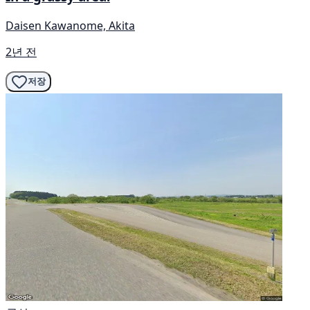
Daisen Kawanome, Akita
2년 전
저장