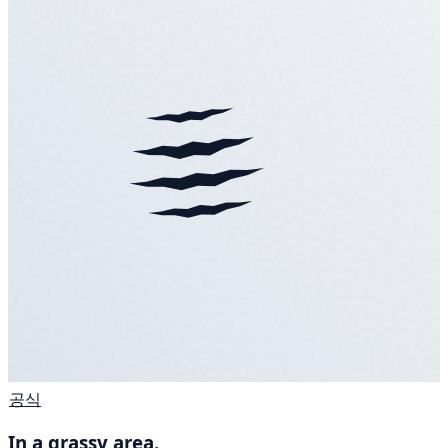
공식
In a grassy area.