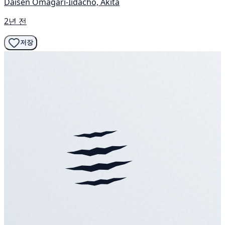
Daisen Omagari-Iidacho, Akita
2년 전
저장