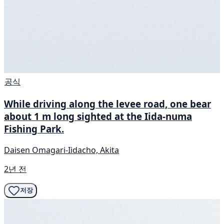
공식
While driving along the levee road, one bear
about 1 m long sighted at the Iida-numa
Fishing Park.
Daisen Omagari-Iidacho, Akita
2년 전
저장