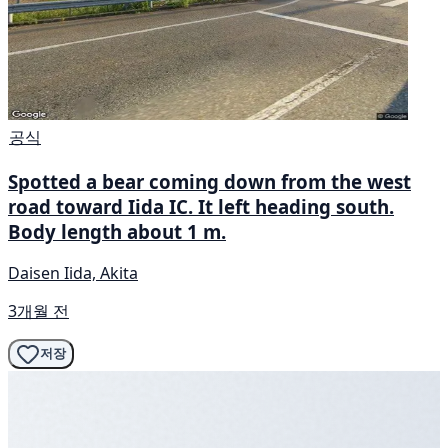
공식
Spotted a bear coming down from the west
road toward Iida IC. It left heading south.
Body length about 1 m.
Daisen Iida, Akita
3개월 전
저장