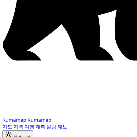
Kumamap
Kumamap
지도
지역
여행 계획
알림
제보