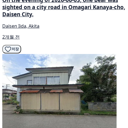
sighted on a city road in Omagari Kanaya-cho,
Daisen City.
Daisen Iida, Akita
2개월 전
저장