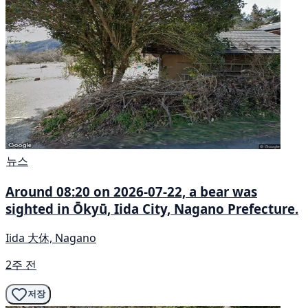
뉴스
Around 08:20 on 2026-07-22, a bear was
sighted in Ōkyū, Iida City, Nagano Prefecture.
Iida 大休, Nagano
2주 전
저장