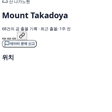
산
나가노현
Mount Takadoya
68건의 곰 출몰 기록
·
최근 출몰: 1주 전
데이터 문제 신고
위치