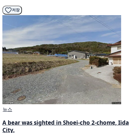
저장
뉴스
A bear was sighted in Shoei-cho 2-chome, Iida
City.