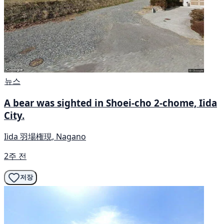
뉴스
A bear was sighted in Shoei-cho 2-chome, Iida
City.
Iida 羽場権現, Nagano
2주 전
저장