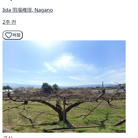
Iida 羽場権現, Nagano
2주 전
저장
공식