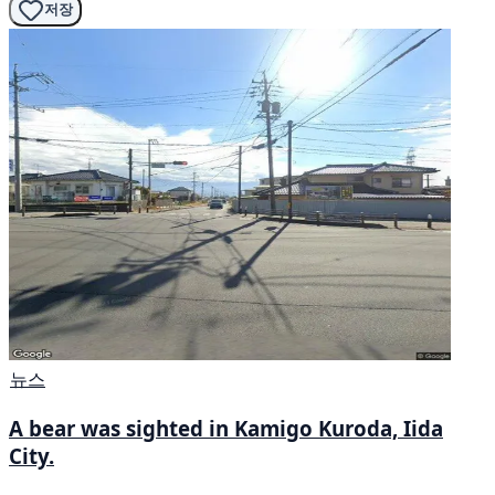
저장
뉴스
A bear was sighted in Kamigo Kuroda, Iida
City.