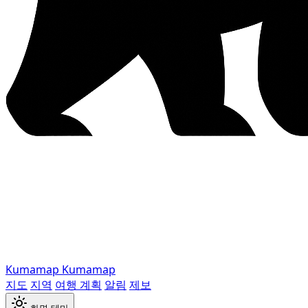
Kumamap
Kumamap
지도
지역
여행 계획
알림
제보