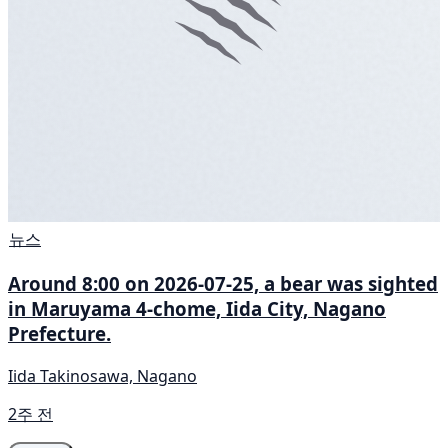
뉴스
Around 8:00 on 2026-07-25, a bear was sighted
in Maruyama 4-chome, Iida City, Nagano
Prefecture.
Iida Takinosawa, Nagano
2주 전