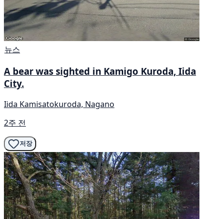
뉴스
A bear was sighted in Kamigo Kuroda, Iida
City.
Iida Kamisatokuroda, Nagano
2주 전
저장