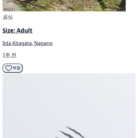
공식
Size: Adult
Iida Kitagata, Nagano
1주 전
저장