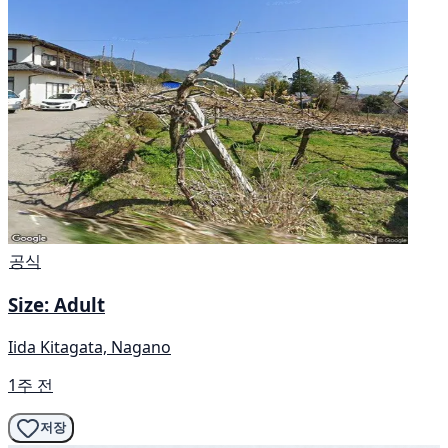
공식
Size: Adult
Iida Kitagata, Nagano
1주 전
저장