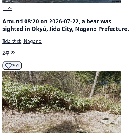
뉴스
Around 08:20 on 2026-07-22, a bear was
sighted in Ōkyū, Iida City, Nagano Prefecture.
Iida 大休, Nagano
2주 전
저장