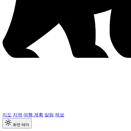
지도
지역
여행 계획
알림
제보
화면 테마