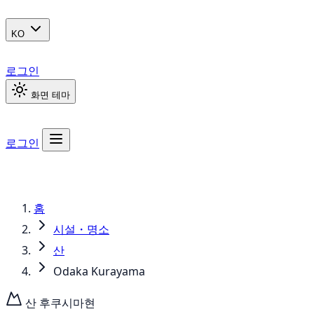
KO
로그인
화면 테마
로그인
홈
시설・명소
산
Odaka Kurayama
산
후쿠시마현