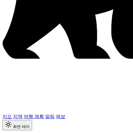
지도
지역
여행 계획
알림
제보
화면 테마