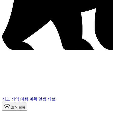
지도
지역
여행 계획
알림
제보
화면 테마