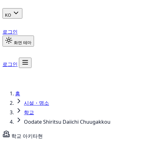
KO
로그인
화면 테마
로그인
홈
시설・명소
학교
Oodate Shiritsu Daiichi Chuugakkou
학교
아키타현