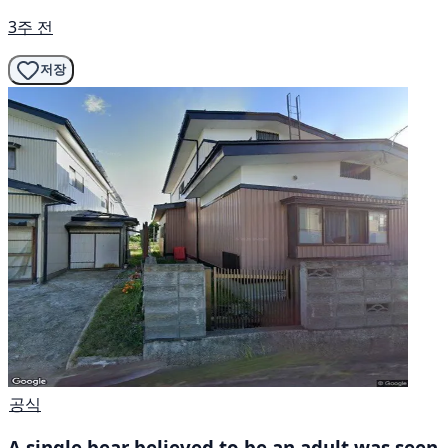
3주 전
저장
공식
A single bear believed to be an adult was seen