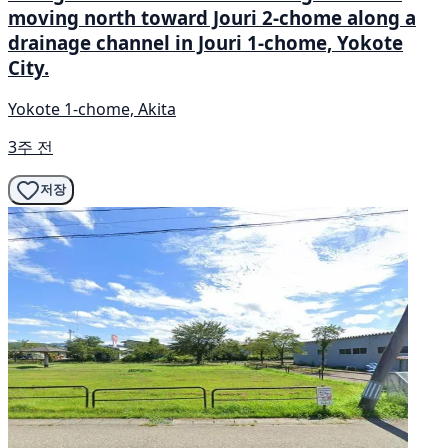
moving north toward Jouri 2-chome along a
drainage channel in Jouri 1-chome, Yokote
City.
Yokote 1-chome, Akita
3주 전
저장