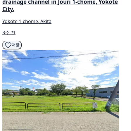
drainage channel in Jouri 1-chome, Yokote
City.
Yokote 1-chome, Akita
3주 전
저장