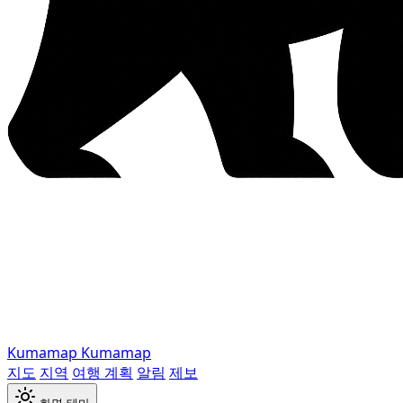
Kumamap
Kumamap
지도
지역
여행 계획
알림
제보