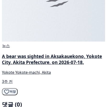
뉴스
A bear was sighted in Aksakauekono, Yokote
City, Akita Prefecture, on 2026-07-18.
Yokote Yokote-machi, Akita
3주 전
저장
댓글 (0)