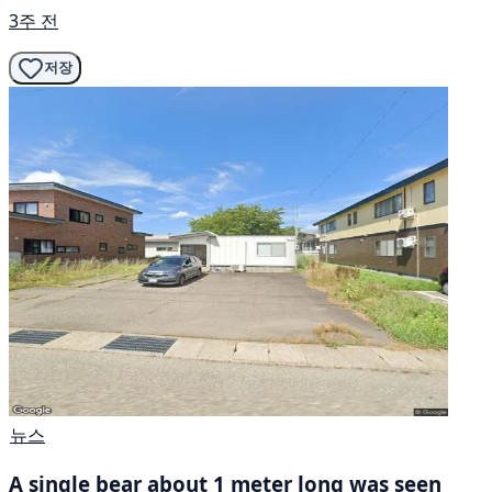
3주 전
저장
뉴스
A single bear about 1 meter long was seen