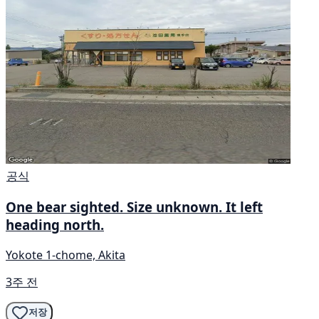
공식
One bear sighted. Size unknown. It left
heading north.
Yokote 1-chome, Akita
3주 전
저장