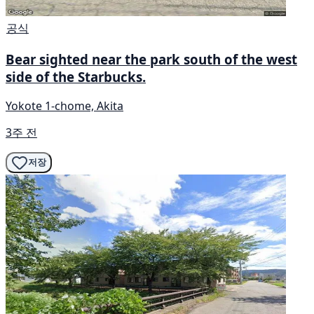
공식
Bear sighted near the park south of the west
side of the Starbucks.
Yokote 1-chome, Akita
3주 전
저장