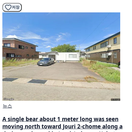
저장
뉴스
A single bear about 1 meter long was seen
moving north toward Jouri 2-chome along a