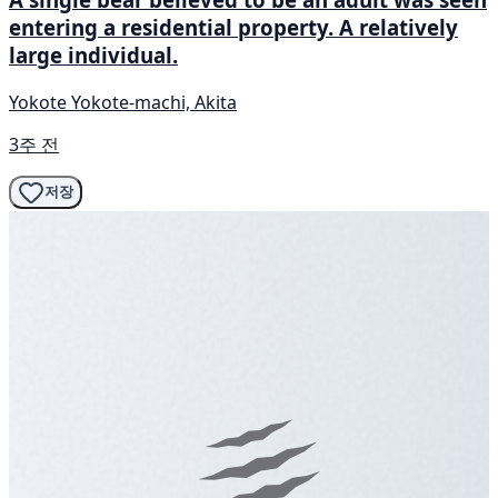
entering a residential property. A relatively
large individual.
Yokote Yokote-machi, Akita
3주 전
저장