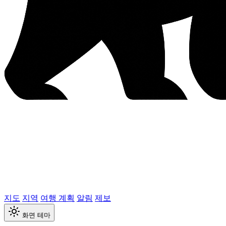
지도
지역
여행 계획
알림
제보
화면 테마