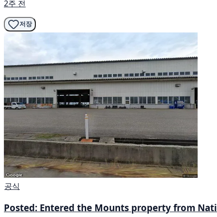
2주 전
저장
공식
Posted: Entered the Mounts property from Nat