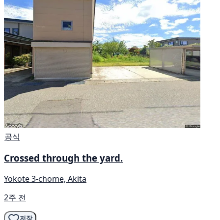
공식
Crossed through the yard.
Yokote 3-chome, Akita
2주 전
저장