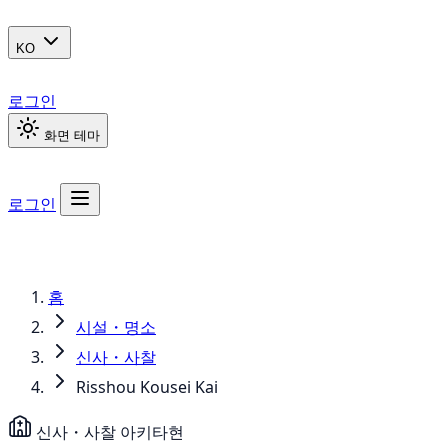
KO
로그인
화면 테마
로그인
홈
시설・명소
신사・사찰
Risshou Kousei Kai
신사・사찰
아키타현