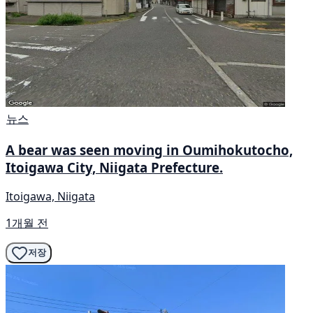
뉴스
A bear was seen moving in Oumihokutocho,
Itoigawa City, Niigata Prefecture.
Itoigawa, Niigata
1개월 전
저장