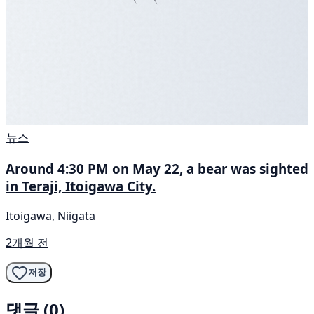
뉴스
Around 4:30 PM on May 22, a bear was sighted
in Teraji, Itoigawa City.
Itoigawa, Niigata
2개월 전
저장
댓글 (0)