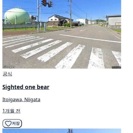
공식
Sighted one bear
Itoigawa, Niigata
1개월 전
저장