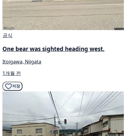
공식
One bear was sighted heading west.
Itoigawa, Niigata
1개월 전
저장