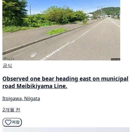
공식
Observed one bear heading east on municipal
road Meibikiyama Line.
Itoigawa, Niigata
2개월 전
저장