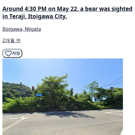
Around 4:30 PM on May 22, a bear was sighted
in Teraji, Itoigawa City.
Itoigawa, Niigata
2개월 전
저장