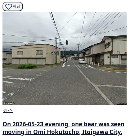
저장
뉴스
On 2026-05-23 evening, one bear was seen
moving in Omi Hokutocho, Itoigawa City.