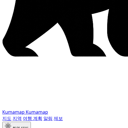
Kumamap
Kumamap
지도
지역
여행 계획
알림
제보