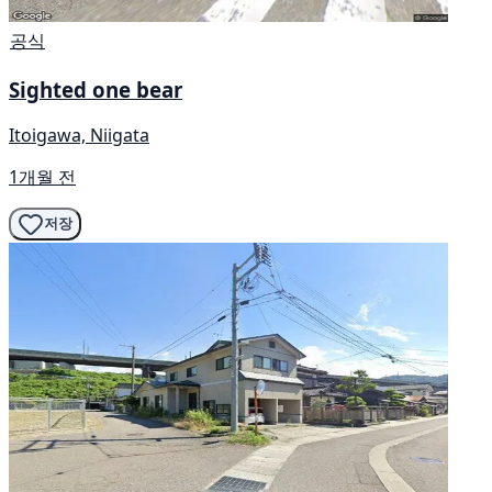
공식
Sighted one bear
Itoigawa, Niigata
1개월 전
저장