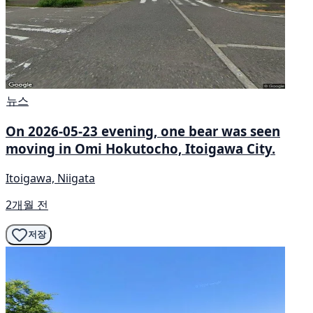
뉴스
On 2026-05-23 evening, one bear was seen
moving in Omi Hokutocho, Itoigawa City.
Itoigawa, Niigata
2개월 전
저장