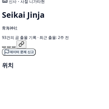
신사・사찰
니가타현
Seikai Jinja
青海神社
93건의 곰 출몰 기록
·
최근 출몰: 2주 전
데이터 문제 신고
위치