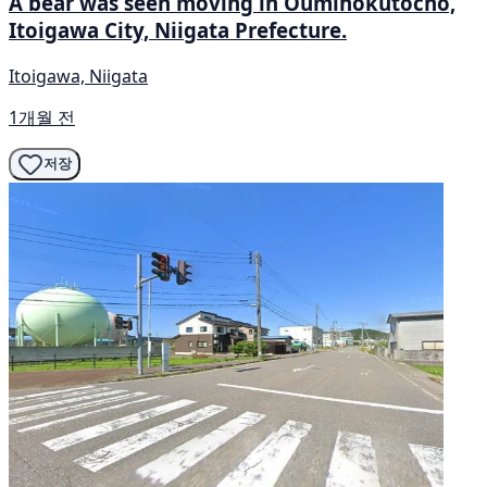
A bear was seen moving in Oumihokutocho,
Itoigawa City, Niigata Prefecture.
Itoigawa, Niigata
1개월 전
저장