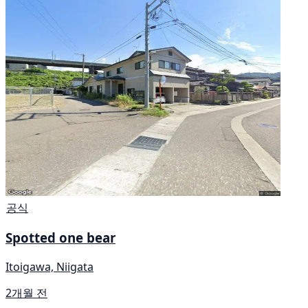
공식
Spotted one bear
Itoigawa, Niigata
2개월 전