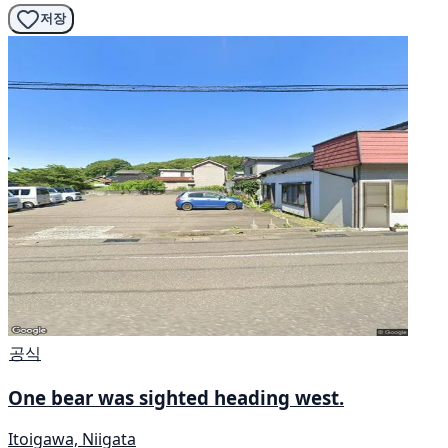
저장
공식
One bear was sighted heading west.
Itoigawa, Niigata