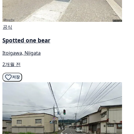
공식
Spotted one bear
Itoigawa, Niigata
2개월 전
저장