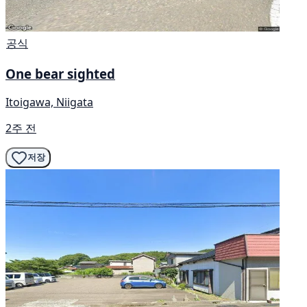
공식
One bear sighted
Itoigawa, Niigata
2주 전
저장