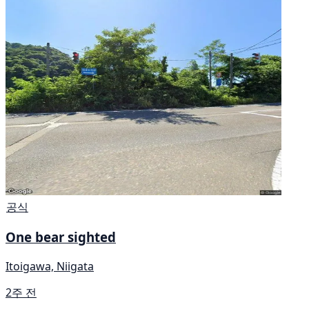
공식
One bear sighted
Itoigawa, Niigata
2주 전