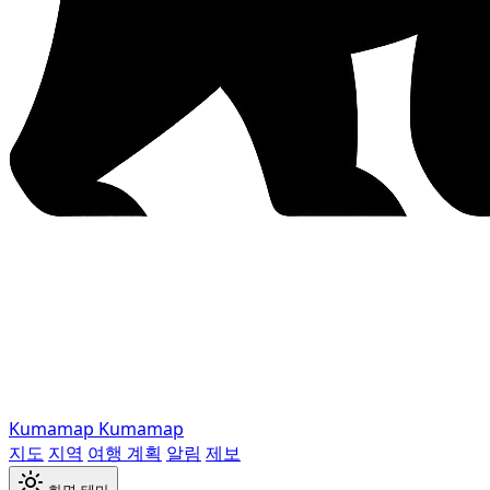
Kumamap
Kumamap
지도
지역
여행 계획
알림
제보