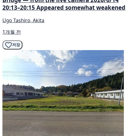
20:13–20:15 Appeared somewhat weakened
Ugo Tashiro, Akita
1개월 전
저장