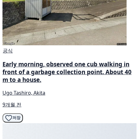
공식
Early morning, observed one cub walking in
front of a garbage collection point. About 40
m to a house.
Ugo Tashiro, Akita
9개월 전
저장