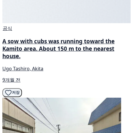
공식
A sow with cubs was running toward the
Kamito area. About 150 m to the nearest
house.
Ugo Tashiro, Akita
9개월 전
저장