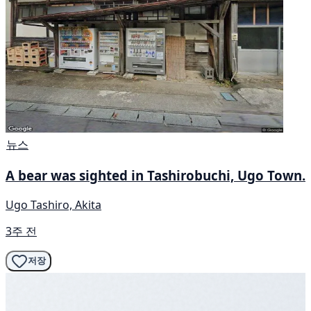
뉴스
A bear was sighted in Tashirobuchi, Ugo Town.
Ugo Tashiro, Akita
3주 전
저장