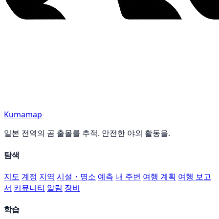
Kumamap
일본 전역의 곰 출몰를 추적. 안전한 야외 활동을.
탐색
지도
계정
지역
시설・명소
예측
내 주변
여행 계획
여행 보고
서
커뮤니티
알림
장비
학습