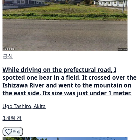
공식
While driving on the prefectural road, I
spotted one bear in a field. It crossed over the
Ishizawa River and went to the mountain on
the east side. Its size was just under 1 meter.
Ugo Tashiro, Akita
3개월 전
저장