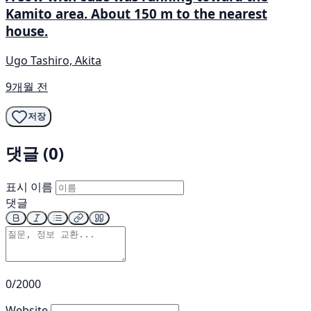
Kamito area. About 150 m to the nearest
house.
Ugo Tashiro, Akita
9개월 전
저장
댓글 (0)
표시 이름
댓글
0/2000
Website