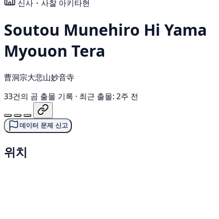
신사・사찰
아키타현
Soutou Munehiro Hi Yama
Myouon Tera
曹洞宗大悲山妙音寺
33건의 곰 출몰 기록
·
최근 출몰: 2주 전
데이터 문제 신고
위치