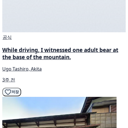
공식
While driving, I witnessed one adult bear at
the base of the mountain.
Ugo Tashiro, Akita
3주 전
저장