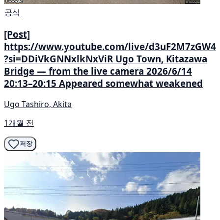
공식
[Post]
https://www.youtube.com/live/d3uF2M7zGW4
?si=DDiVkGNNxlkNxViR Ugo Town, Kitazawa
Bridge — from the live camera 2026/6/14
20:13–20:15 Appeared somewhat weakened
Ugo Tashiro, Akita
1개월 전
저장