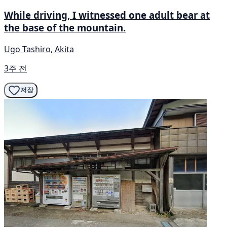
While driving, I witnessed one adult bear at
the base of the mountain.
Ugo Tashiro, Akita
3주 전
저장