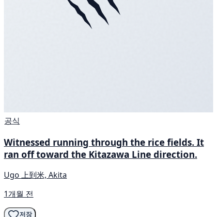
공식
Witnessed running through the rice fields. It
ran off toward the Kitazawa Line direction.
Ugo 上到米, Akita
1개월 전
저장