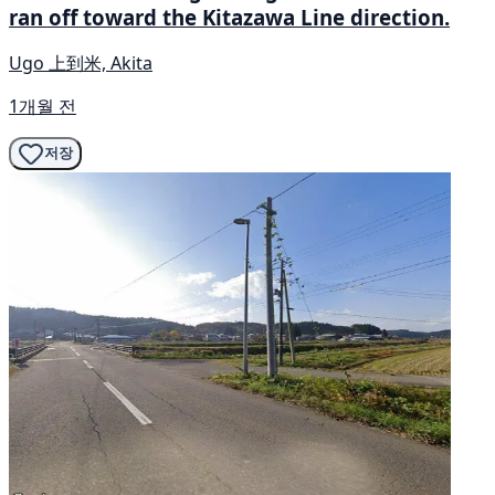
ran off toward the Kitazawa Line direction.
Ugo 上到米, Akita
1개월 전
저장