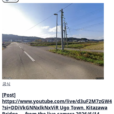
공식
[Post]
https://www.youtube.com/live/d3uF2M7zGW4
?si=DDiVkGNNxlkNxViR Ugo Town, Kitazawa
Bridge — from the live camera 2026/6/14