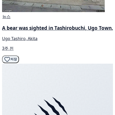
뉴스
A bear was sighted in Tashirobuchi, Ugo Town.
Ugo Tashiro, Akita
3주 전
저장