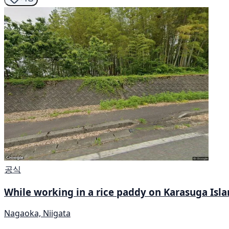
공식
While working in a rice paddy on Karasuga Isl
Nagaoka, Niigata