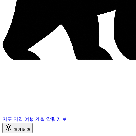
지도
지역
여행 계획
알림
제보
화면 테마