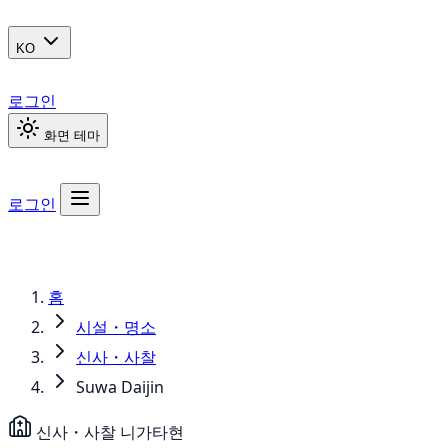
KO
로그인
화면 테마
로그인
홈
시설・명소
신사・사찰
Suwa Daijin
신사・사찰
니가타현