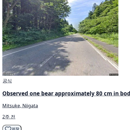
공식
Observed one bear approximately 80 cm in body
Mitsuke, Niigata
2주 전
저장