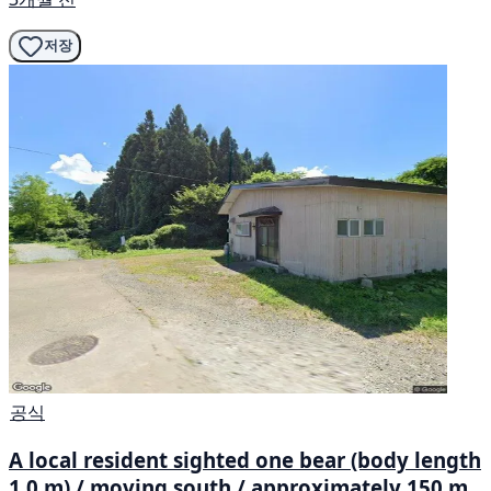
저장
공식
A local resident sighted one bear (body length
1.0 m) / moving south / approximately 150 m