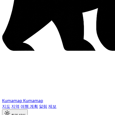
Kumamap
Kumamap
지도
지역
여행 계획
알림
제보