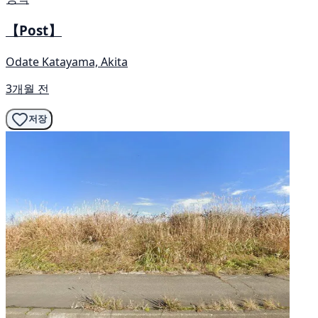
【Post】
Odate Katayama, Akita
3개월 전
저장