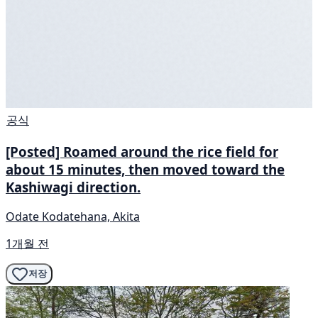
공식
[Posted] Roamed around the rice field for
about 15 minutes, then moved toward the
Kashiwagi direction.
Odate Kodatehana, Akita
1개월 전
저장