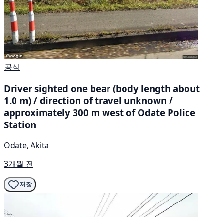
공식
Driver sighted one bear (body length about
1.0 m) / direction of travel unknown /
approximately 300 m west of Odate Police
Station
Odate, Akita
3개월 전
저장