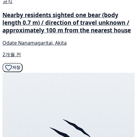
공식
Nearby residents sighted one bear (body
length 0.7 m) / direction of travel unknown /
approximately 100 m from the nearest house
Odate Nanamagaritai, Akita
2개월 전
저장