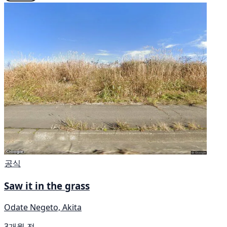
공식
Saw it in the grass
Odate Negeto, Akita
3개월 전