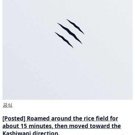
공식
[Posted] Roamed around the rice field for
about 15 minutes, then moved toward the
Kashiwagi direction.