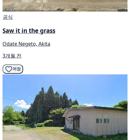
공식
Saw it in the grass
Odate Negeto, Akita
3개월 전
저장