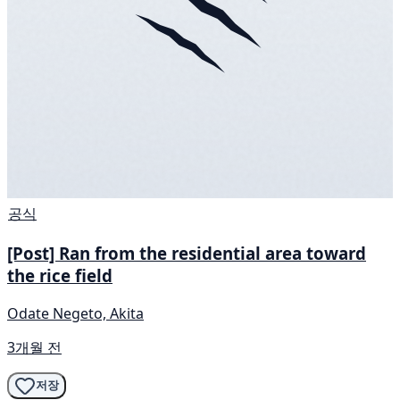
공식
[Post] Ran from the residential area toward
the rice field
Odate Negeto, Akita
3개월 전
저장