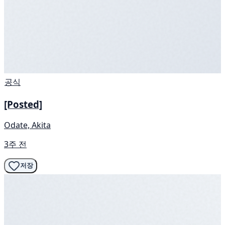
공식
[Posted]
Odate, Akita
3주 전
저장