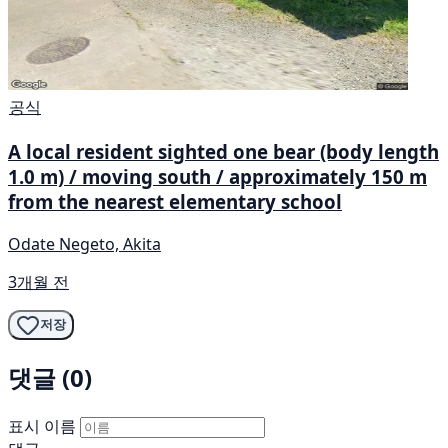
공식
A local resident sighted one bear (body length
1.0 m) / moving south / approximately 150 m
from the nearest elementary school
Odate Negeto, Akita
3개월 전
저장
댓글 (0)
표시 이름