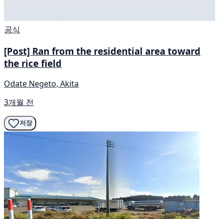
공식
[Post] Ran from the residential area toward
the rice field
Odate Negeto, Akita
3개월 전
저장