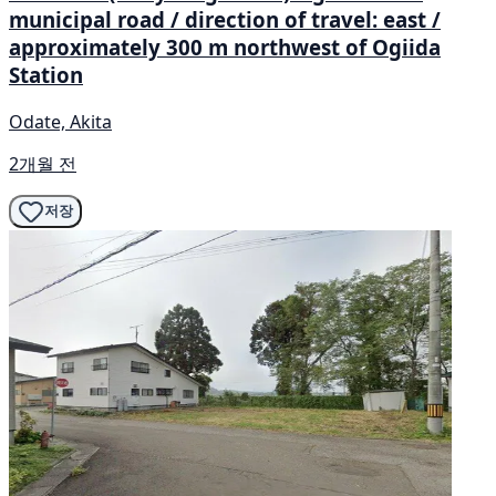
municipal road / direction of travel: east /
approximately 300 m northwest of Ogiida
Station
Odate, Akita
2개월 전
저장