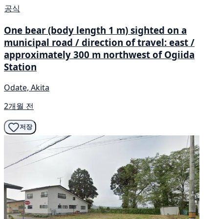
공식
One bear (body length 1 m) sighted on a
municipal road / direction of travel: east /
approximately 300 m northwest of Ogiida
Station
Odate, Akita
2개월 전
저장