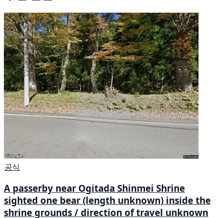
공식
A passerby near Ogitada Shinmei Shrine
sighted one bear (length unknown) inside the
shrine grounds / direction of travel unknown