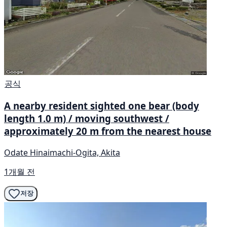
공식
A nearby resident sighted one bear (body
length 1.0 m) / moving southwest /
approximately 20 m from the nearest house
Odate Hinaimachi-Ogita, Akita
1개월 전
저장