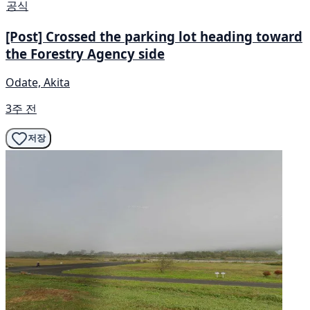
공식
[Post] Crossed the parking lot heading toward
the Forestry Agency side
Odate, Akita
3주 전
저장