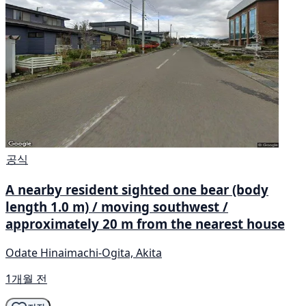
공식
A nearby resident sighted one bear (body
length 1.0 m) / moving southwest /
approximately 20 m from the nearest house
Odate Hinaimachi-Ogita, Akita
1개월 전