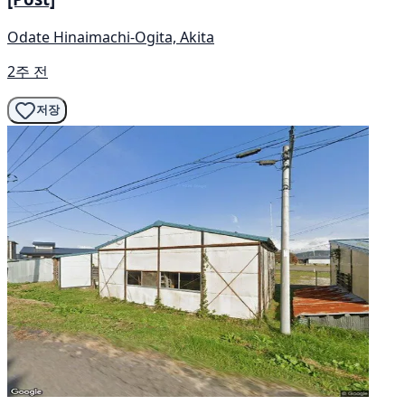
Odate Hinaimachi-Ogita, Akita
2주 전
저장