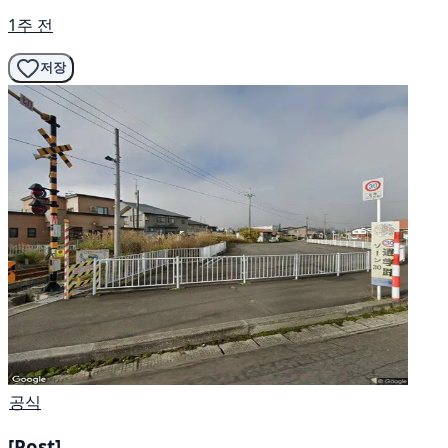
1주 전
저장
공식
[Post]