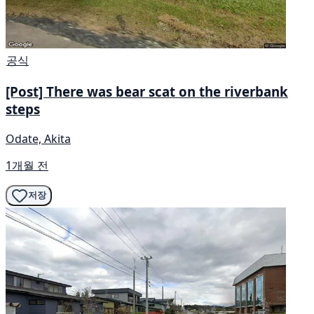
공식
[Post] There was bear scat on the riverbank
steps
Odate, Akita
1개월 전
저장