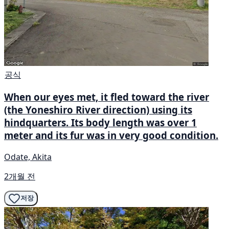
공식
When our eyes met, it fled toward the river
(the Yoneshiro River direction) using its
hindquarters. Its body length was over 1
meter and its fur was in very good condition.
Odate, Akita
2개월 전
저장