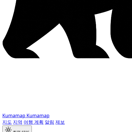
Kumamap
Kumamap
지도
지역
여행 계획
알림
제보