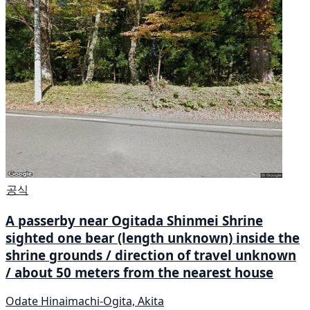
공식
A passerby near Ogitada Shinmei Shrine
sighted one bear (length unknown) inside the
shrine grounds / direction of travel unknown
/ about 50 meters from the nearest house
Odate Hinaimachi-Ogita, Akita