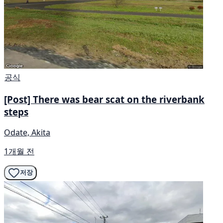
공식
[Post] There was bear scat on the riverbank
steps
Odate, Akita
1개월 전
저장