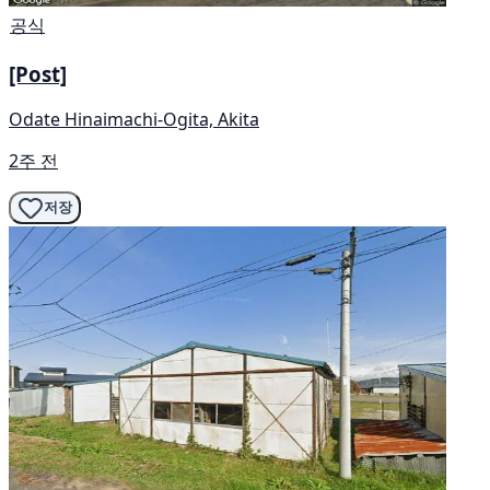
공식
[Post]
Odate Hinaimachi-Ogita, Akita
2주 전
저장