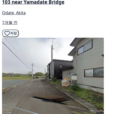
103 near Yamadate Bridge
Odate, Akita
1개월 전
저장