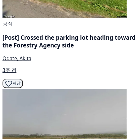
공식
[Post] Crossed the parking lot heading toward
the Forestry Agency side
Odate, Akita
3주 전
저장