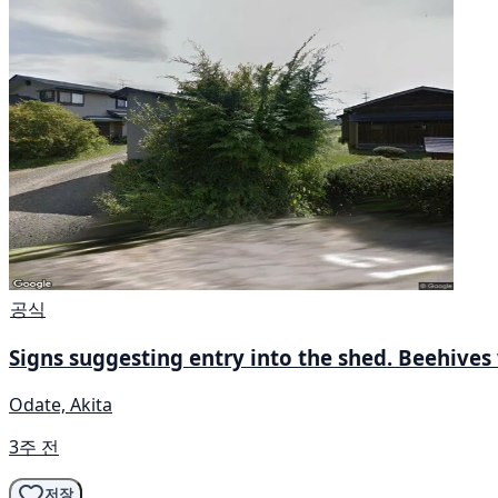
공식
Signs suggesting entry into the shed. Beehives
Odate, Akita
3주 전
저장