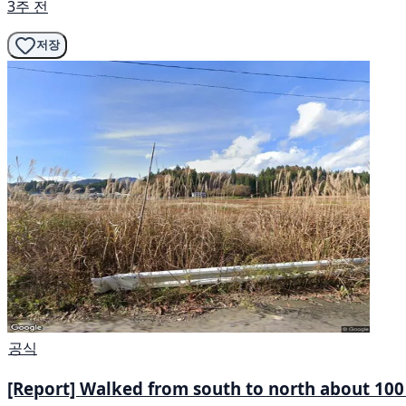
3주 전
저장
공식
[Report] Walked from south to north about 100