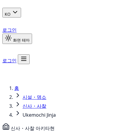
KO
로그인
화면 테마
로그인
홈
시설・명소
신사・사찰
Ukemochi Jinja
신사・사찰
아키타현