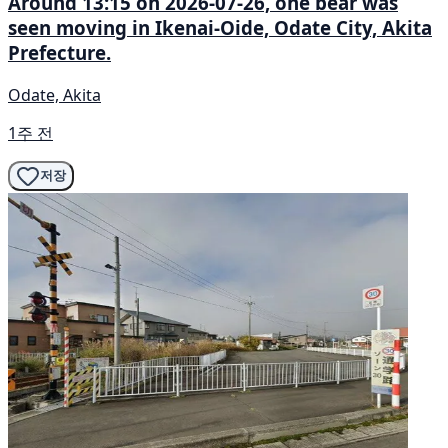
Around 13:15 on 2026-07-26, one bear was
seen moving in Ikenai-Oide, Odate City, Akita
Prefecture.
Odate, Akita
1주 전
저장