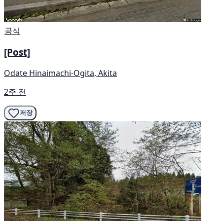
공식
[Post]
Odate Hinaimachi-Ogita, Akita
2주 전
저장