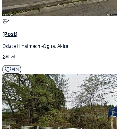
공식
[Post]
Odate Hinaimachi-Ogita, Akita
2주 전
저장