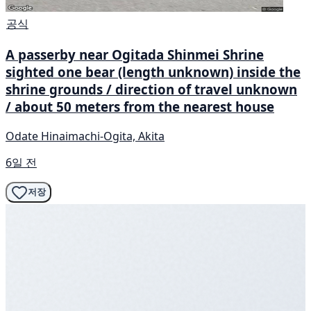
공식
A passerby near Ogitada Shinmei Shrine
sighted one bear (length unknown) inside the
shrine grounds / direction of travel unknown
/ about 50 meters from the nearest house
Odate Hinaimachi-Ogita, Akita
6일 전
저장