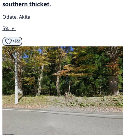
southern thicket.
Odate, Akita
5일 전
저장