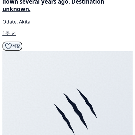
down several years ago. Destination
unknown.
Odate, Akita
1주 전
저장