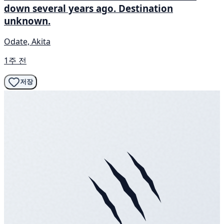
down several years ago. Destination
unknown.
Odate, Akita
1주 전
저장