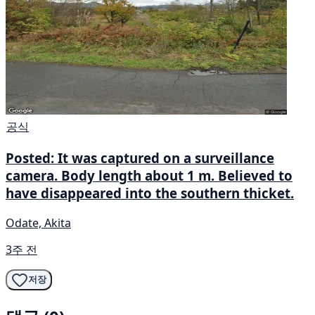
공식
Posted: It was captured on a surveillance
camera. Body length about 1 m. Believed to
have disappeared into the southern thicket.
Odate, Akita
3주 전
저장