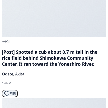
공식
[Post] Spotted a cub about 0.7 m tall in the
rice field behind Shimokawa Community
Center. It ran toward the Yoneshiro River.
Odate, Akita
1주 전
저장