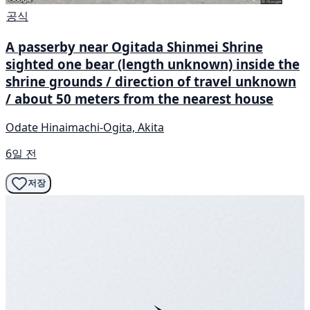
공식
A passerby near Ogitada Shinmei Shrine
sighted one bear (length unknown) inside the
shrine grounds / direction of travel unknown
/ about 50 meters from the nearest house
Odate Hinaimachi-Ogita, Akita
6일 전
저장