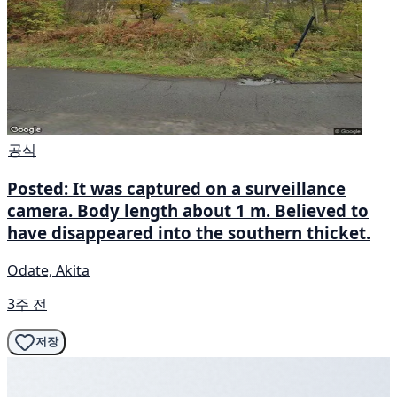
공식
Posted: It was captured on a surveillance
camera. Body length about 1 m. Believed to
have disappeared into the southern thicket.
Odate, Akita
3주 전
저장