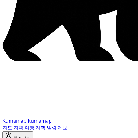
Kumamap
Kumamap
지도
지역
여행 계획
알림
제보