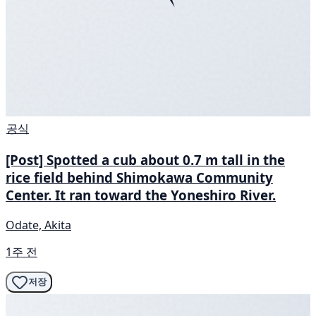
공식
[Post] Spotted a cub about 0.7 m tall in the
rice field behind Shimokawa Community
Center. It ran toward the Yoneshiro River.
Odate, Akita
1주 전
저장