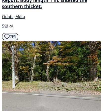
Report: Body length 1 m. Entered the
southern thicket.
Odate, Akita
5일 전
저장