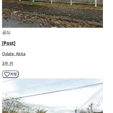
공식
[Post]
Odate, Akita
3주 전
저장