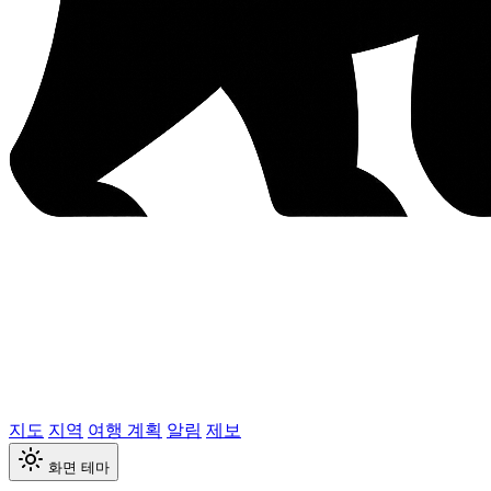
지도
지역
여행 계획
알림
제보
화면 테마