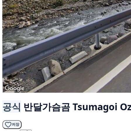
공식
반달가슴곰
Tsumagoi O
저장