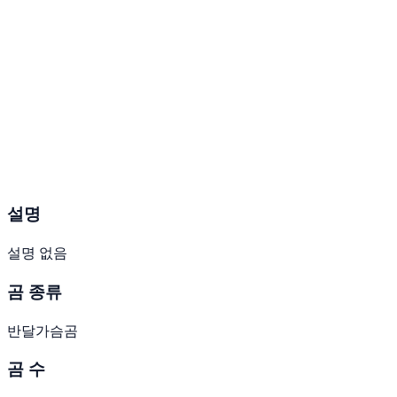
설명
설명 없음
곰 종류
반달가슴곰
곰 수