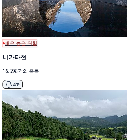
매우 높은 위험
니가타현
16,598건의 출몰
알림