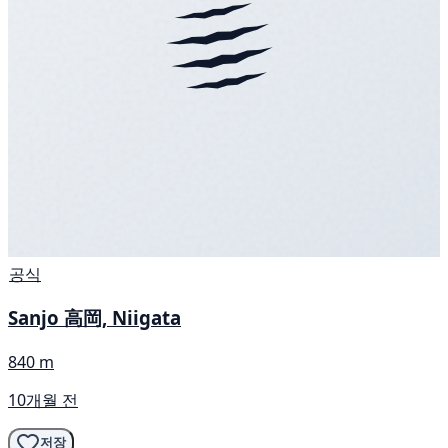
공식
Sanjo 高岡, Niigata
840 m
10개월 전
저장