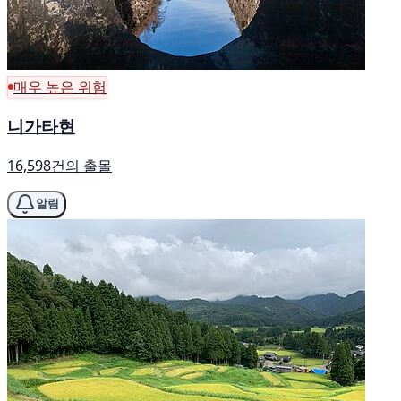
매우 높은 위험
니가타현
16,598건의 출몰
알림