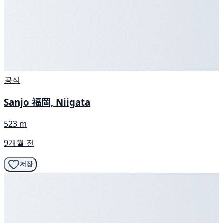
공식
Sanjo 福岡, Niigata
523 m
9개월 전
저장