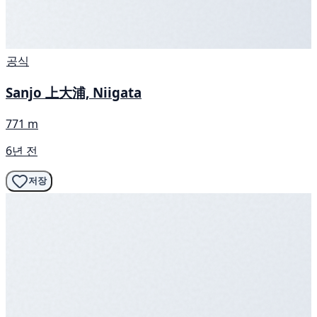
공식
Sanjo 上大浦, Niigata
771 m
6년 전
저장