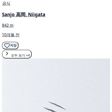
공식
Sanjo 高岡, Niigata
842 m
10개월 전
저장
모두 보기
+4