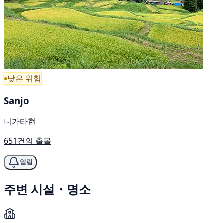
낮은 위험
Sanjo
니가타현
651건의 출몰
알림
주변 시설・명소