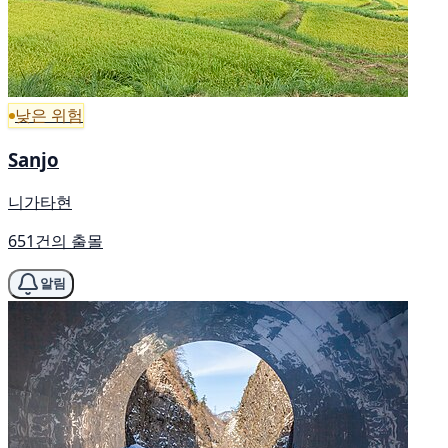
낮은 위험
Sanjo
니가타현
651건의 출몰
알림