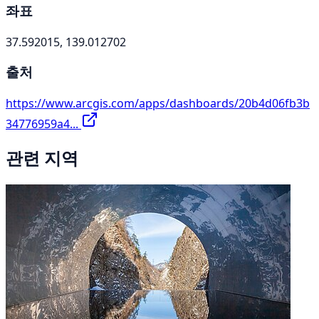
좌표
37.592015, 139.012702
출처
https://www.arcgis.com/apps/dashboards/20b4d06fb3b
34776959a4...
관련 지역