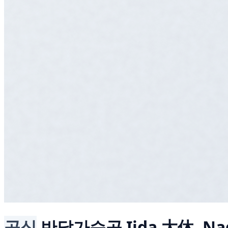
공식
반달가슴곰
Iida 大休, N