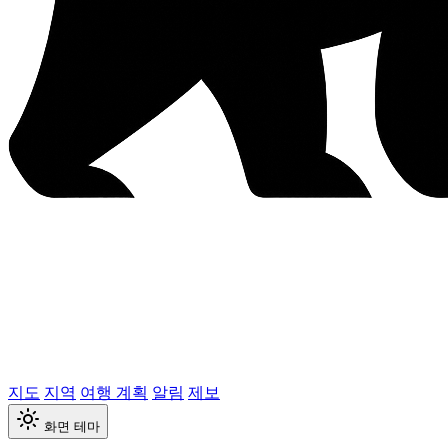
지도
지역
여행 계획
알림
제보
화면 테마