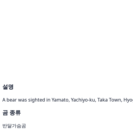
설명
A bear was sighted in Yamato, Yachiyo-ku, Taka Town, Hyo
곰 종류
반달가슴곰