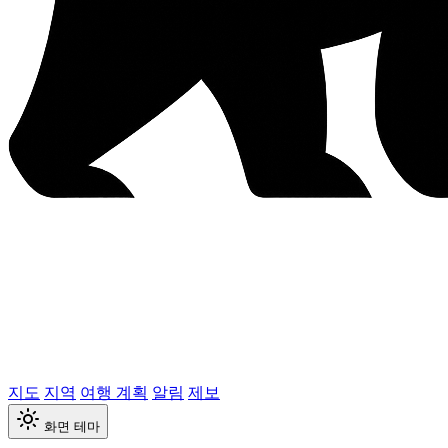
지도
지역
여행 계획
알림
제보
화면 테마