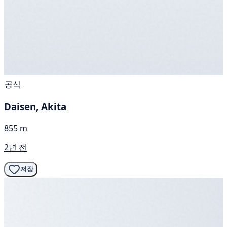
공식
Daisen, Akita
855 m
2년 전
저장