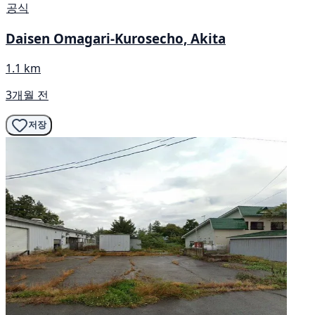
공식
Daisen Omagari-Kurosecho, Akita
1.1 km
3개월 전
저장