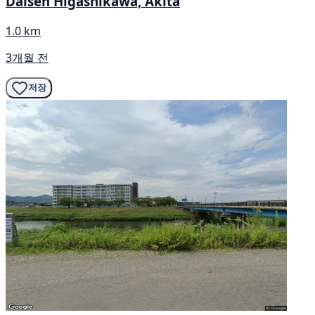
Daisen Higashikawa, Akita
1.0 km
3개월 전
저장