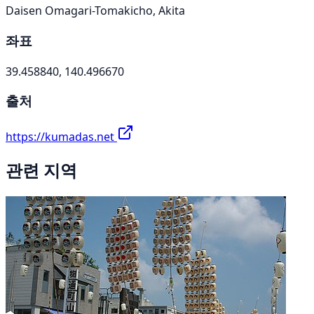
Daisen Omagari-Tomakicho, Akita
좌표
39.458840, 140.496670
출처
https://kumadas.net
관련 지역