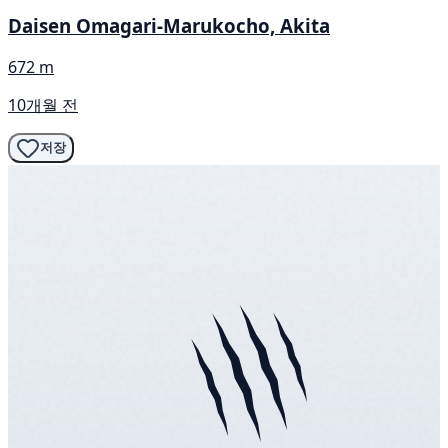
Daisen Omagari-Marukocho, Akita
672 m
10개월 전
저장