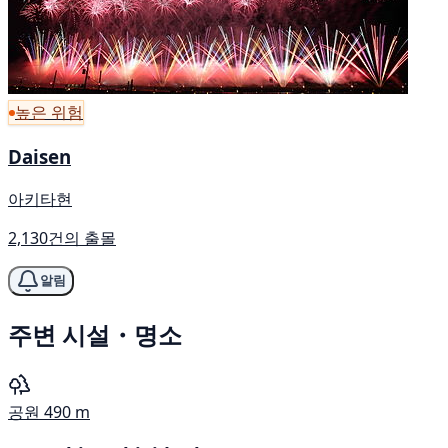
높은 위험
Daisen
아키타현
2,130건의 출몰
알림
주변 시설・명소
공원
490 m