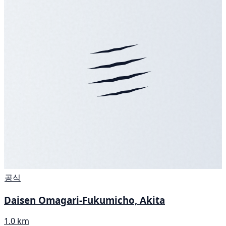
공식
Daisen Omagari-Fukumicho, Akita
1.0 km