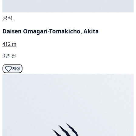
공식
Daisen Omagari-Tomakicho, Akita
412 m
0년 전
저장