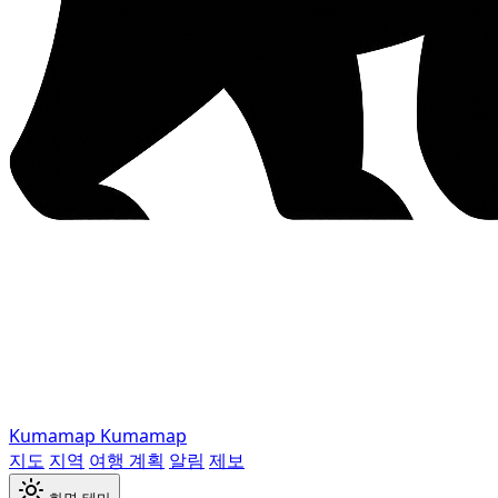
Kumamap
Kumamap
지도
지역
여행 계획
알림
제보