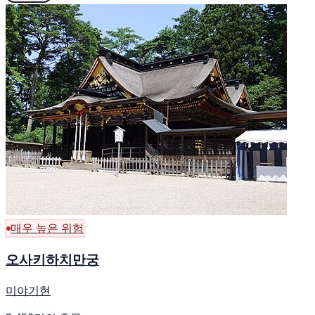
매우 높은 위험
오사키하치만궁
미야기현