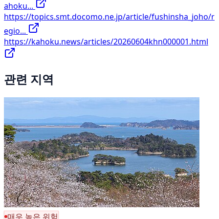
ahoku...
https://topics.smt.docomo.ne.jp/article/fushinsha_joho/r
egio...
https://kahoku.news/articles/20260604khn000001.html
관련 지역
매우 높은 위험