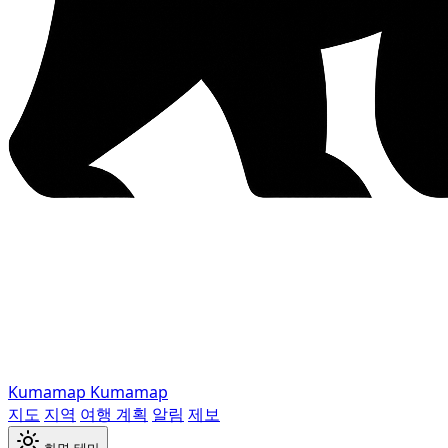
Kumamap
Kumamap
지도
지역
여행 계획
알림
제보