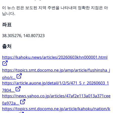
이 뉴스 핀은 보도된 지역 주변을 나타내며 정확한 지점은 아
닙니다.
좌표
38.305276, 140.807323
출처
https://kahoku.news/articles/20260603khn000001.html
https://topics.smt.docomo.ne.jp/amp/article/fushinsha_j
oho/r...
https://article.auone.jp/detail/1/2/5/471_5_r_20260603_1
7804...
https://news.yahoo.co.jp/articles/47af2e113a013a371cee
0a972a...
https://topics.smt.docomo.ne.jp/article/kahoku/nation/k