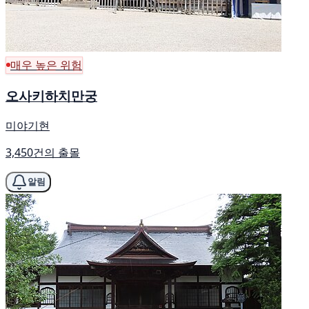
매우 높은 위험
오사키하치만궁
미야기현
3,450건의 출몰
알림