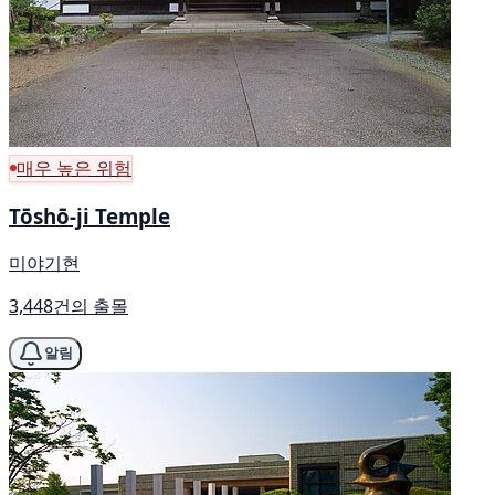
매우 높은 위험
Tōshō-ji Temple
미야기현
3,448건의 출몰
알림