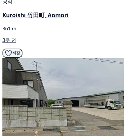
공식
Kuroishi 竹田町, Aomori
361 m
3주 전
저장