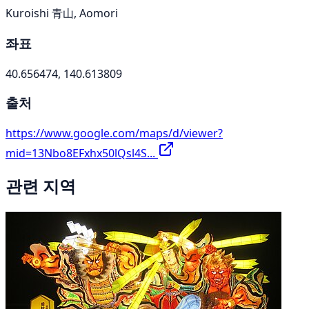
Kuroishi 青山, Aomori
좌표
40.656474, 140.613809
출처
https://www.google.com/maps/d/viewer?
mid=13Nbo8EFxhx50lQsl4S...
관련 지역