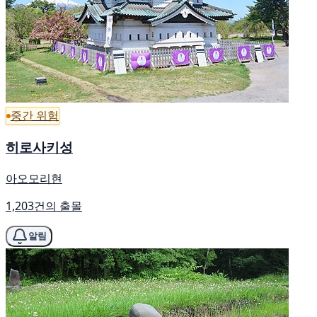
중간 위험
히로사키성
아오모리현
1,203건의 출몰
알림