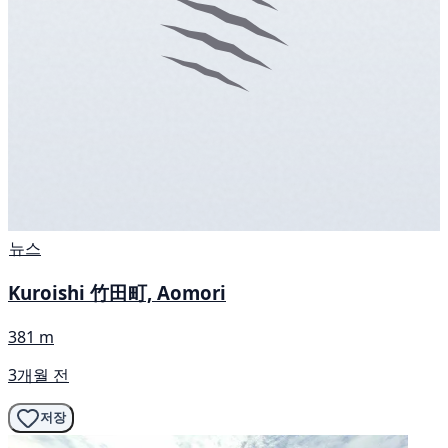
뉴스
Kuroishi 竹田町, Aomori
381 m
3개월 전
저장