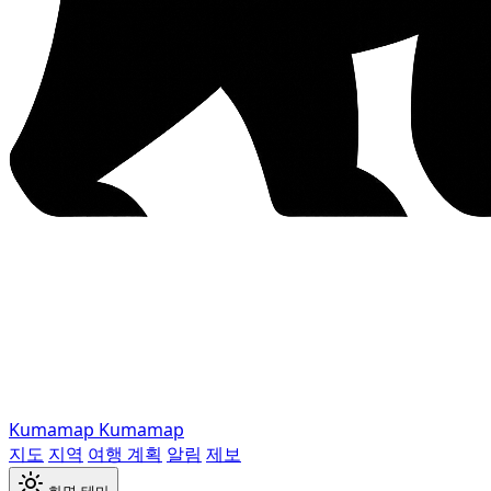
Kumamap
Kumamap
지도
지역
여행 계획
알림
제보