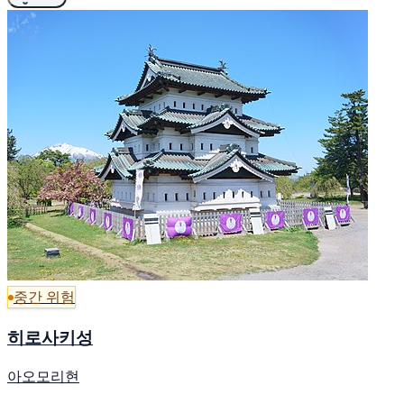
중간 위험
히로사키성
아오모리현