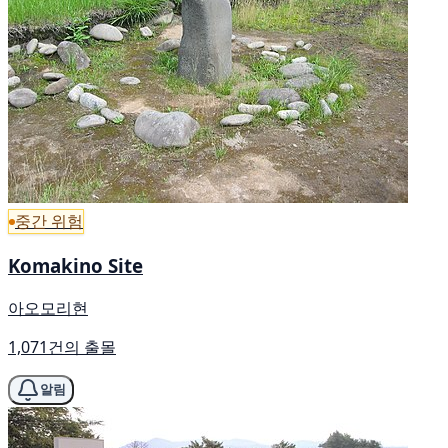
중간 위험
Komakino Site
아오모리현
1,071건의 출몰
알림