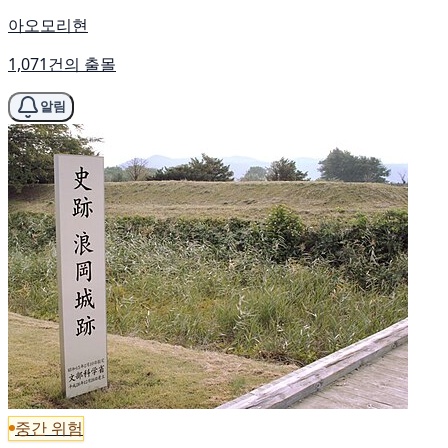
아오모리현
1,071건의 출몰
알림
중간 위험