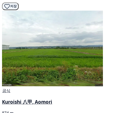
저장
공식
Kuroishi 八甲, Aomori
874 m