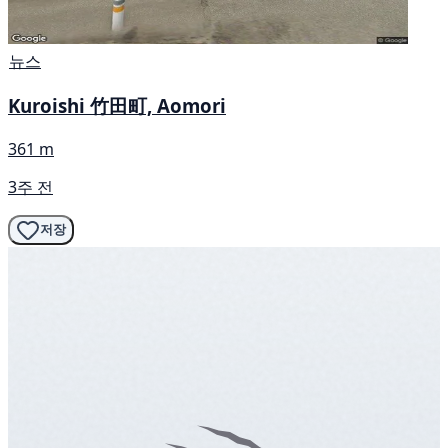
뉴스
Kuroishi 竹田町, Aomori
361 m
3주 전
저장