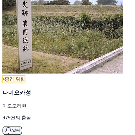
중간 위험
나미오카성
아오모리현
979건의 출몰
알림