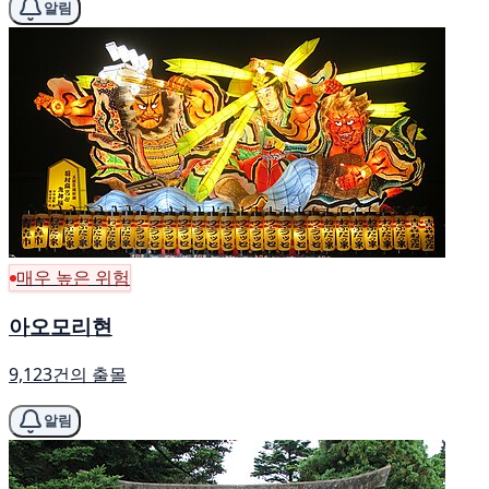
알림
매우 높은 위험
아오모리현
9,123건의 출몰
알림