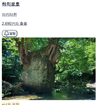
하치로호
아키타현
2,690건의 출몰
알림
낮은 위험