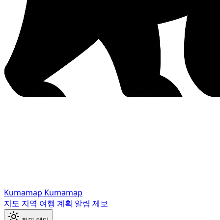
Kumamap
Kumamap
지도
지역
여행 계획
알림
제보