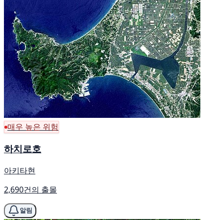
매우 높은 위험
하치로호
아키타현
2,690건의 출몰
알림