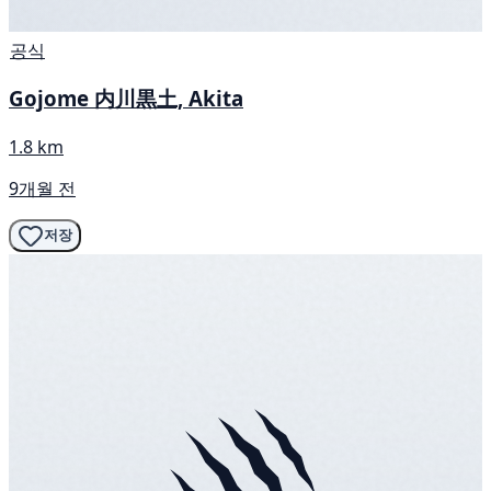
공식
Gojome 内川黒土, Akita
1.8 km
9개월 전
저장