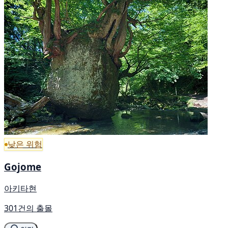
낮은 위험
Gojome
아키타현
301건의 출몰