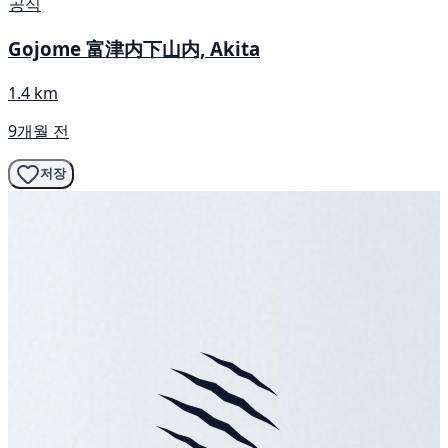
공식
Gojome 富津内下山内, Akita
1.4 km
9개월 전
저장