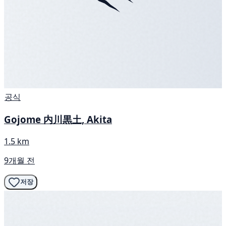
공식
Gojome 内川黒土, Akita
1.5 km
9개월 전
저장