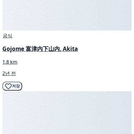
공식
Gojome 富津内下山内, Akita
1.8 km
2년 전
저장