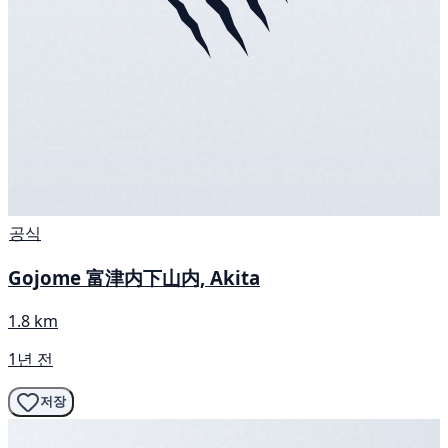
공식
Gojome 富津内下山内, Akita
1.8 km
1년 전
저장