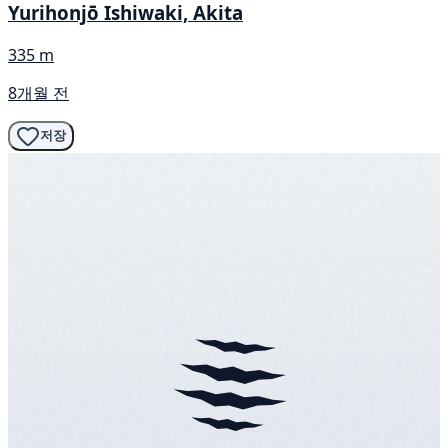
Yurihonjō Ishiwaki, Akita
335 m
8개월 전
저장