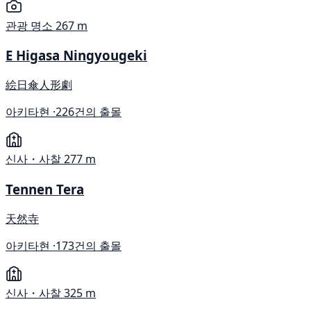
관광 명소
267 m
E Higasa Ningyougeki
絵日傘人形劇
아키타현 ·
226건의 출몰
신사・사찰
277 m
Tennen Tera
天然寺
아키타현 ·
173건의 출몰
신사・사찰
325 m