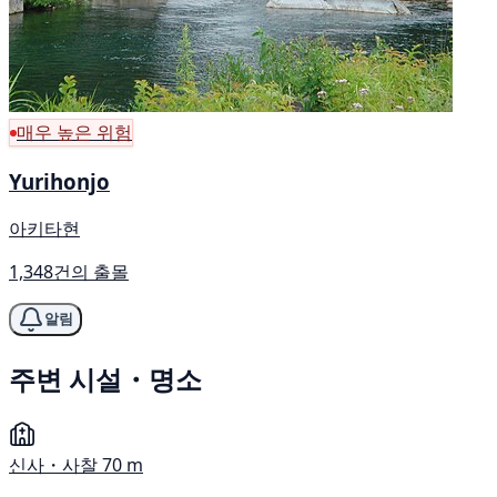
매우 높은 위험
Yurihonjo
아키타현
1,348건의 출몰
알림
주변 시설・명소
신사・사찰
70 m