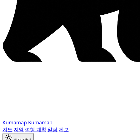
Kumamap
Kumamap
지도
지역
여행 계획
알림
제보