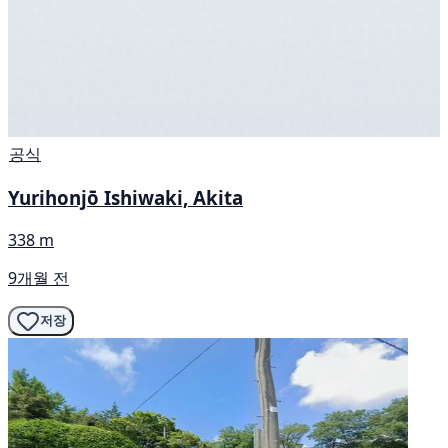
공식
Yurihonjō Ishiwaki, Akita
338 m
9개월 전
저장