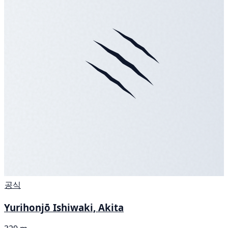
공식
Yurihonjō Ishiwaki, Akita