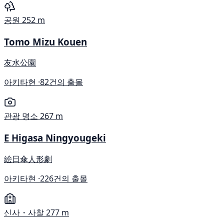
공원
252 m
Tomo Mizu Kouen
友水公園
아키타현 ·
82건의 출몰
관광 명소
267 m
E Higasa Ningyougeki
絵日傘人形劇
아키타현 ·
226건의 출몰
신사・사찰
277 m