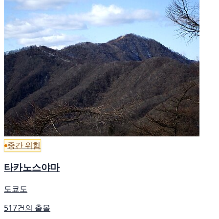
중간 위험
타카노스야마
도쿄도
517건의 출몰