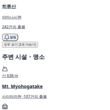
히류산
야마나시현
242건의 출몰
알림
모두 보기 (1개 더보기)
주변 시설・명소
산
638 m
Mt. Myohogatake
사이타마현 ·
107건의 출몰