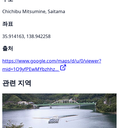
Chichibu Mitsumine, Saitama
좌표
35.914163, 138.942258
출처
https://www.google.com/maps/d/u/0/viewer?
mid=1Q9yfPEwMYbzhhz...
관련 지역