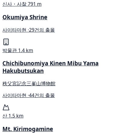
신사・사찰
791 m
Okumiya Shrine
사이타마현 ·
29건의 출몰
박물관
1.4 km
Chichibunomiya Kinen Mibu Yama
Hakubutsukan
秩父宮記念三峯山博物館
사이타마현 ·
44건의 출몰
산
1.5 km
Mt. Kirimogamine