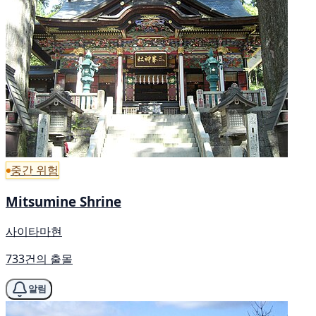
중간 위험
Mitsumine Shrine
사이타마현
733건의 출몰
알림