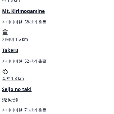
산
1.5 km
Mt. Kirimogamine
사이타마현 ·
58건의 출몰
기념비
1.5 km
Takeru
사이타마현 ·
52건의 출몰
폭포
1.8 km
Seijo no taki
清浄の滝
사이타마현 ·
71건의 출몰