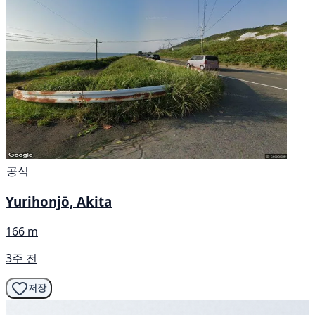
공식
Yurihonjō, Akita
166 m
3주 전
저장