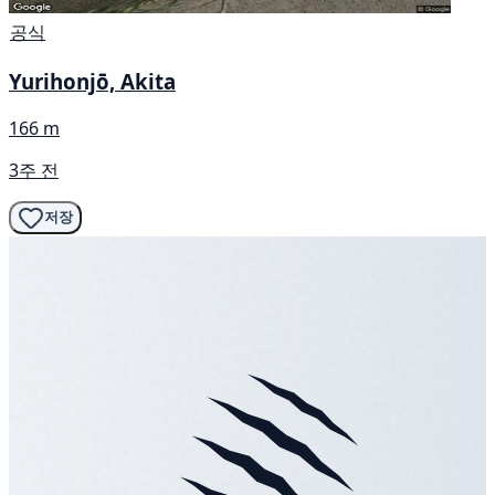
공식
Yurihonjō, Akita
166 m
3주 전
저장