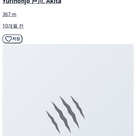
Yurihonjō 芦川, Akita
367 m
10개월 전
저장