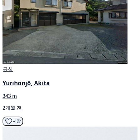
공식
Yurihonjō, Akita
343 m
2개월 전
저장