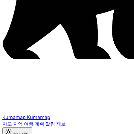
Kumamap
Kumamap
지도
지역
여행 계획
알림
제보