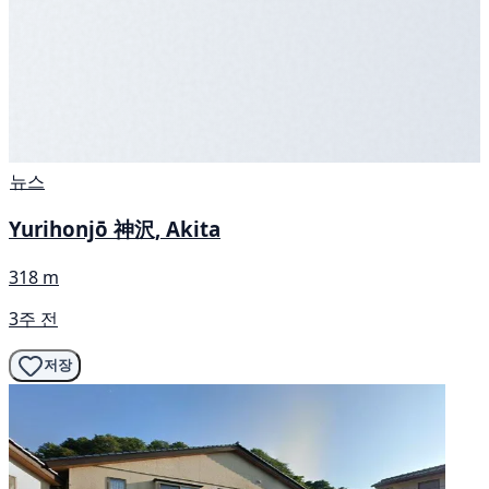
뉴스
Yurihonjō 神沢, Akita
318 m
3주 전
저장