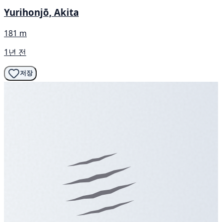
Yurihonjō, Akita
181 m
1년 전
저장