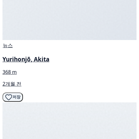
뉴스
Yurihonjō, Akita
368 m
2개월 전
저장