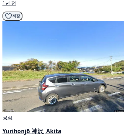
1년 전
저장
공식
Yurihonjō 神沢, Akita