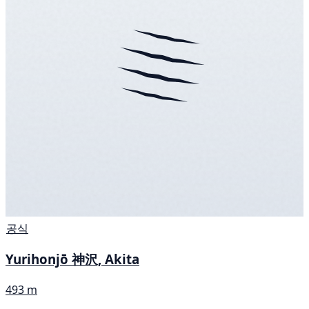
공식
Yurihonjō 神沢, Akita
493 m