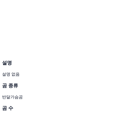
설명
설명 없음
곰 종류
반달가슴곰
곰 수