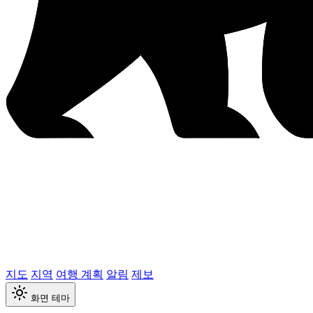
지도
지역
여행 계획
알림
제보
화면 테마