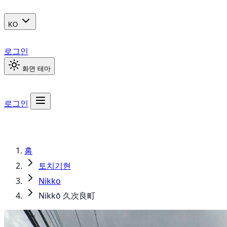
KO
로그인
화면 테마
로그인
홈
토치기현
Nikko
Nikkō 久次良町