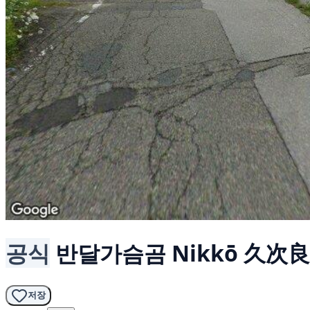
공식
반달가슴곰
Nikkō 久次良町
저장