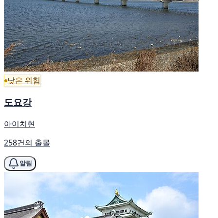
낮은 위험
도요강
아이치현
258건의 출몰
알림