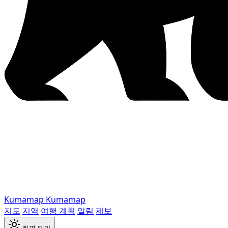
Kumamap
Kumamap
지도
지역
여행 계획
알림
제보