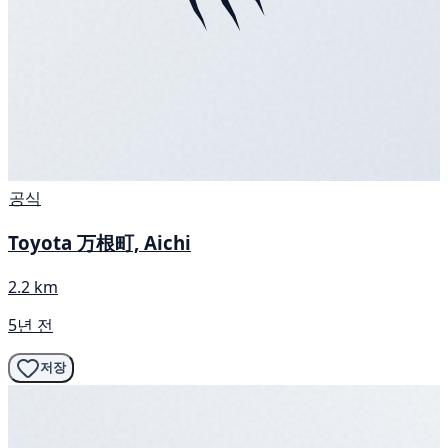
공식
Toyota 万根町, Aichi
2.2 km
5년 전
저장