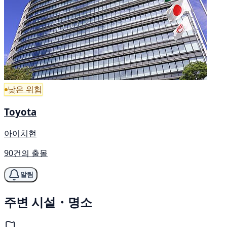
낮은 위험
Toyota
아이치현
90건의 출몰
알림
주변 시설・명소