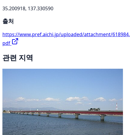
35.200918, 137.330590
출처
https://www.pref.aichi.jp/uploaded/attachment/618984.
pdf
관련 지역