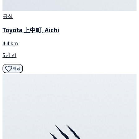
공식
Toyota 上中町, Aichi
4.4 km
5년 전
저장