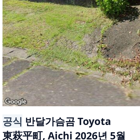
공식
반달가슴곰
Toyota
東萩平町, Aichi
2026년 5월