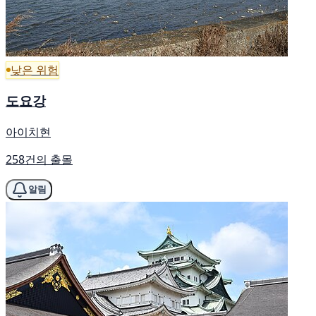
낮은 위험
도요강
아이치현
258건의 출몰
알림