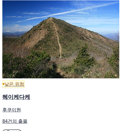
낮은 위험
헤이케다케
후쿠이현
84건의 출몰