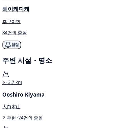
헤이케다케
후쿠이현
84건의 출몰
알림
주변 시설・명소
산
3.7 km
Ooshiro Kiyama
大白木山
기후현 ·
24건의 출몰