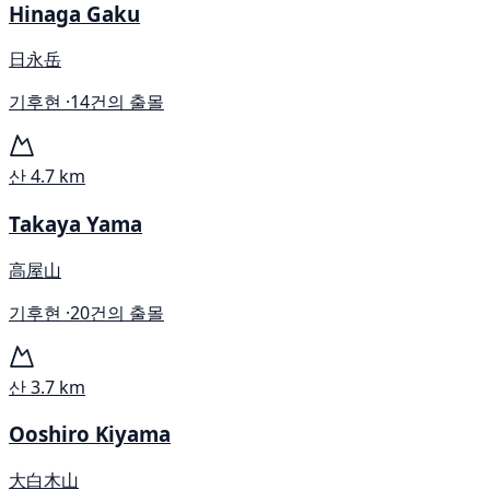
Hinaga Gaku
日永岳
기후현 ·
14건의 출몰
산
4.7 km
Takaya Yama
高屋山
기후현 ·
20건의 출몰
산
3.7 km
Ooshiro Kiyama
大白木山