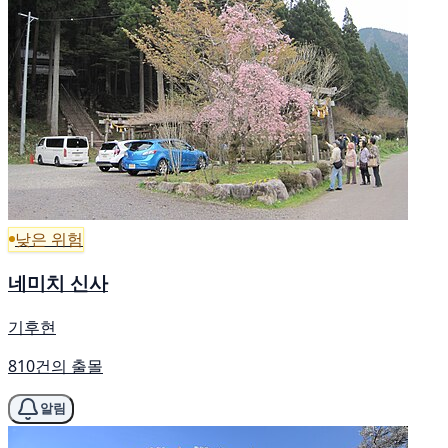
낮은 위험
네미치 신사
기후현
810건의 출몰
알림