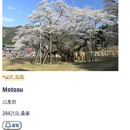
낮은 위험
Motosu
기후현
344건의 출몰
알림