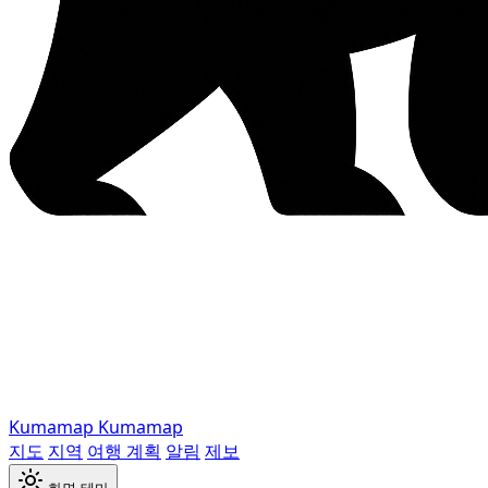
Kumamap
Kumamap
지도
지역
여행 계획
알림
제보