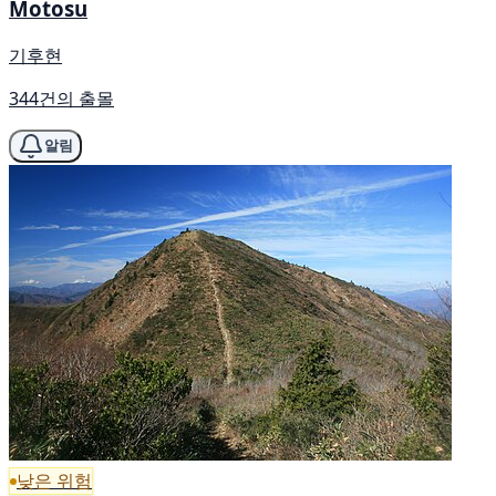
Motosu
기후현
344건의 출몰
알림
낮은 위험