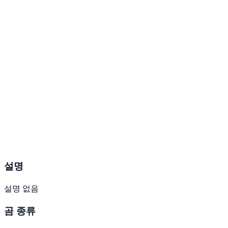
설명
설명 없음
곰 종류