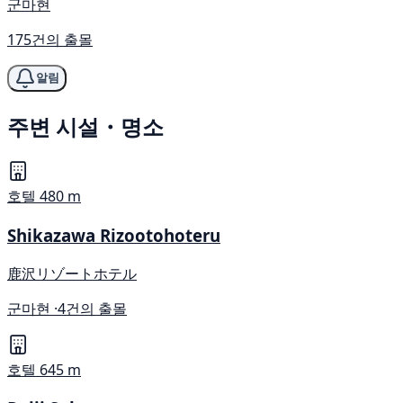
군마현
175건의 출몰
알림
주변 시설・명소
호텔
480 m
Shikazawa Rizootohoteru
鹿沢リゾートホテル
군마현 ·
4건의 출몰
호텔
645 m