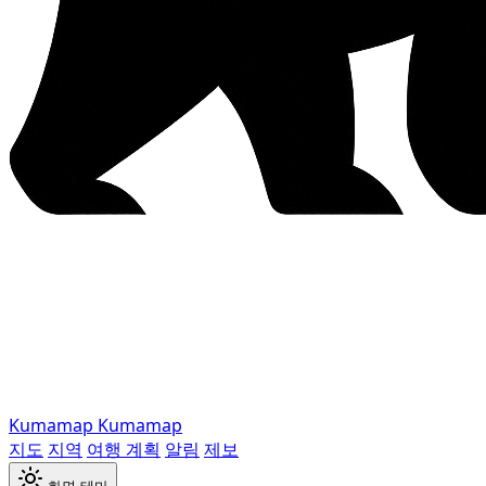
Kumamap
Kumamap
지도
지역
여행 계획
알림
제보