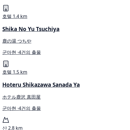
호텔
1.4 km
Shika No Yu Tsuchiya
鹿の湯 つちや
군마현 ·
4건의 출몰
호텔
1.5 km
Hoteru Shikazawa Sanada Ya
ホテル鹿沢 真田屋
군마현 ·
4건의 출몰
산
2.8 km