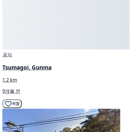
공식
Tsumagoi, Gunma
1.2 km
9개월 전
저장