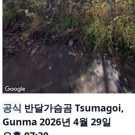
공식
반달가슴곰
Tsumagoi,
Gunma
2026년 4월 29일