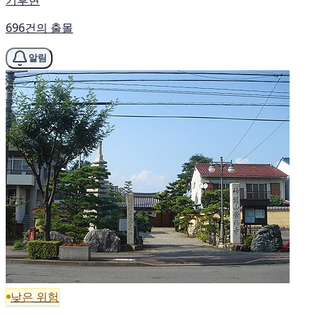
기후현
696건의 출몰
알림
낮은 위험