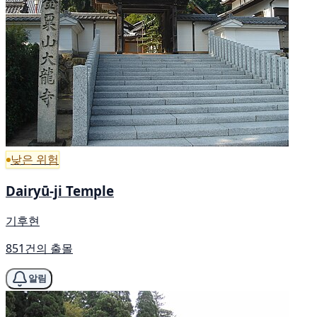
낮은 위험
Dairyū-ji Temple
기후현
851건의 출몰
알림