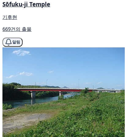
Sōfuku-ji Temple
기후현
669건의 출몰
알림