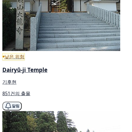
낮은 위험
Dairyū-ji Temple
기후현
851건의 출몰
알림