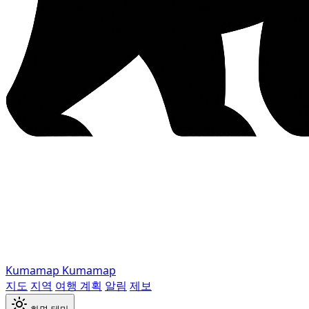
Kumamap
Kumamap
지도
지역
여행 계획
알림
제보