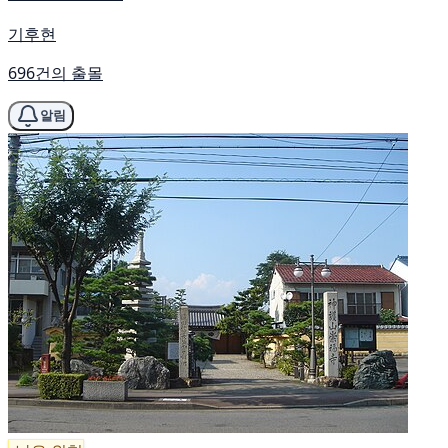
기후현
696건의 출몰
알림