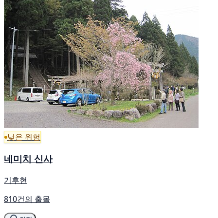
낮은 위험
네미치 신사
기후현
810건의 출몰