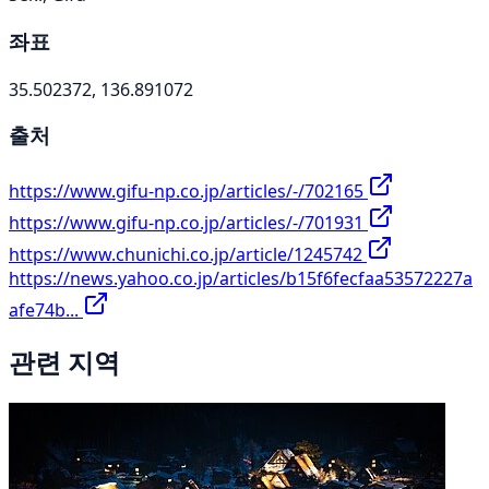
좌표
35.502372, 136.891072
출처
https://www.gifu-np.co.jp/articles/-/702165
https://www.gifu-np.co.jp/articles/-/701931
https://www.chunichi.co.jp/article/1245742
https://news.yahoo.co.jp/articles/b15f6fecfaa53572227a
afe74b...
관련 지역