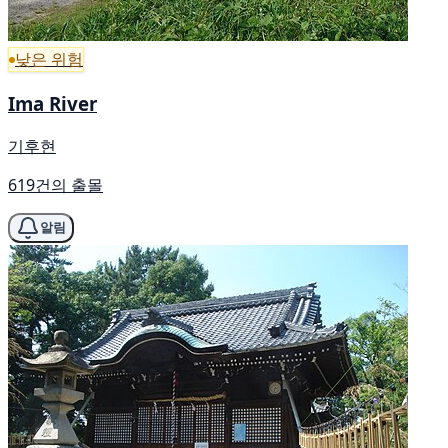
낮은 위험
Ima River
기후현
619건의 출몰
알림