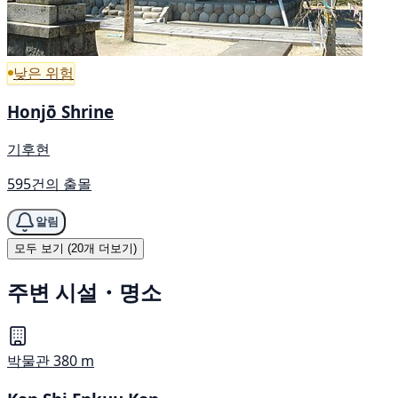
낮은 위험
Honjō Shrine
기후현
595건의 출몰
알림
모두 보기 (20개 더보기)
주변 시설・명소
박물관
380 m