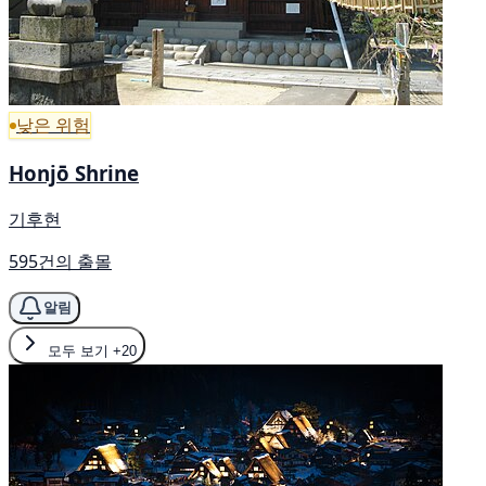
낮은 위험
Honjō Shrine
기후현
595건의 출몰
알림
모두 보기
+20