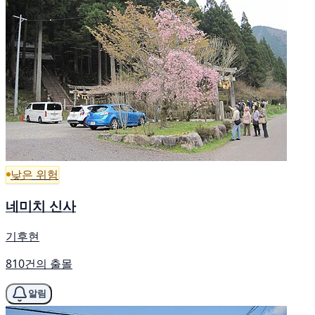
낮은 위험
네미치 신사
기후현
810건의 출몰
알림