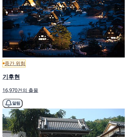
중간 위험
기후현
16,970건의 출몰
알림