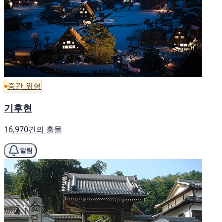
중간 위험
기후현
16,970건의 출몰
알림