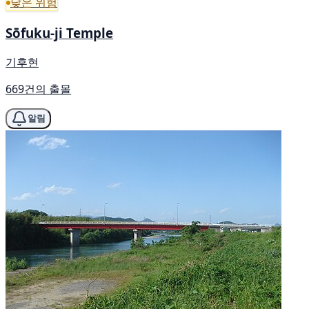
낮은 위험
Sōfuku-ji Temple
기후현
669건의 출몰
알림