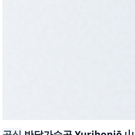
공식
반달가슴곰
Yurihonjō 山