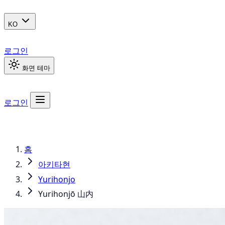
KO
로그인
화면 테마
로그인
홈
아키타현
Yurihonjo
Yurihonjō 山内