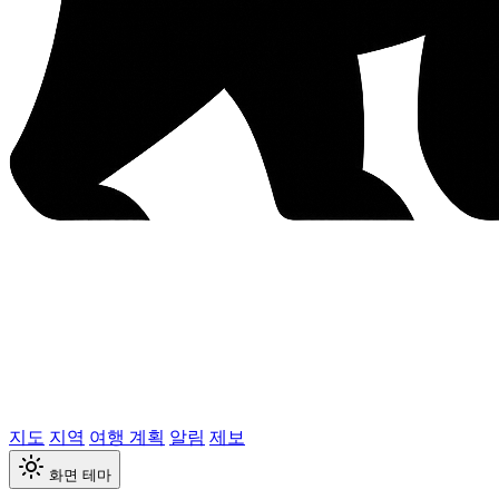
지도
지역
여행 계획
알림
제보
화면 테마