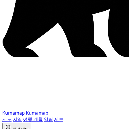
Kumamap
Kumamap
지도
지역
여행 계획
알림
제보