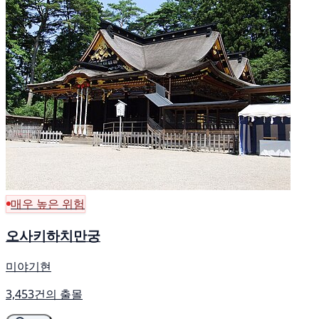
매우 높은 위험
오사키하치만궁
미야기현
3,453건의 출몰