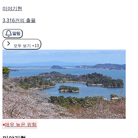
미야기현
3,316건의 출몰
알림
모두 보기
+13
매우 높은 위험