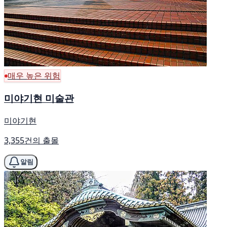
매우 높은 위험
미야기현 미술관
미야기현
3,355건의 출몰
알림