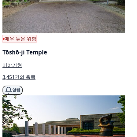
매우 높은 위험
Tōshō-ji Temple
미야기현
3,451건의 출몰
알림