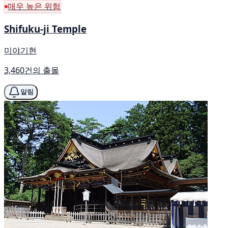
매우 높은 위험
Shifuku-ji Temple
미야기현
3,460건의 출몰
알림