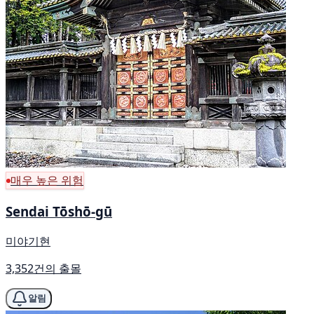
매우 높은 위험
Sendai Tōshō-gū
미야기현
3,352건의 출몰
알림