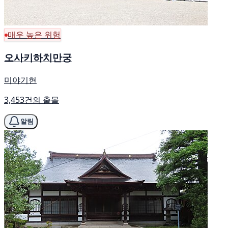
매우 높은 위험
오사키하치만궁
미야기현
3,453건의 출몰
알림